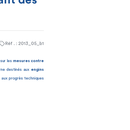
ant des
Réf . : 2013_05_b1
sur les
mesures contre
rne destinés aux
engins
e aux progrès techniques