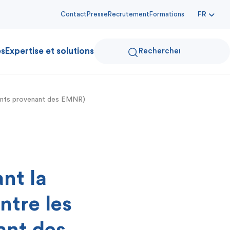
Contact
Presse
Recrutement
Formations
FR
es
Expertise et solutions
uants provenant des EMNR)
nt la
ntre les