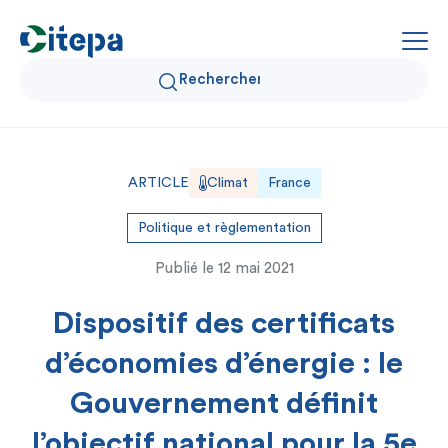
Qui sommes-nous ?
ARTICLE
Climat
France
Données Air et Climat
Politique et règlementation
Publié le
12 mai 2021
Actualités et décryptages
Dispositif des certificats
Expertise et solutions
d’économies d’énergie : le
Gouvernement définit
l’objectif national pour la 5e