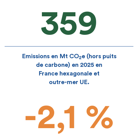
359
Emissions en Mt CO
e (hors puits
2
de carbone) en 2025 en
France hexagonale et
outre-mer UE.
-2,1 %