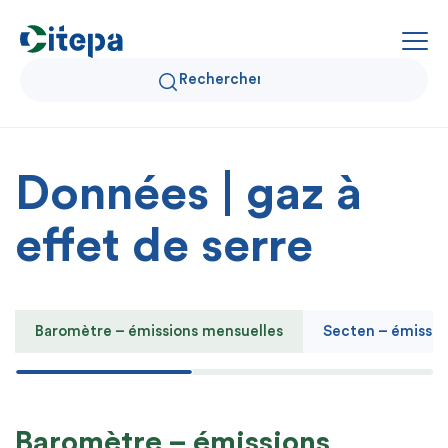
Données | gaz à
Qui sommes-nous ?
Données Air et Climat
effet de serre
Actualités et décryptages
Expertise et solutions
Baromètre – émissions mensuelles
Secten – émissio
Baromètre – émissions