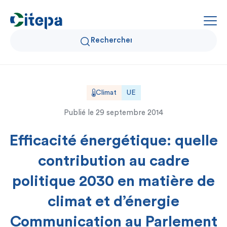
Qui sommes-nous ?
Climat
UE
Publié le
29 septembre 2014
Données Air et Climat
Efficacité énergétique: quelle
Actualités et décryptages
contribution au cadre
Expertise et solutions
politique 2030 en matière de
climat et d’énergie
Communication au Parlement