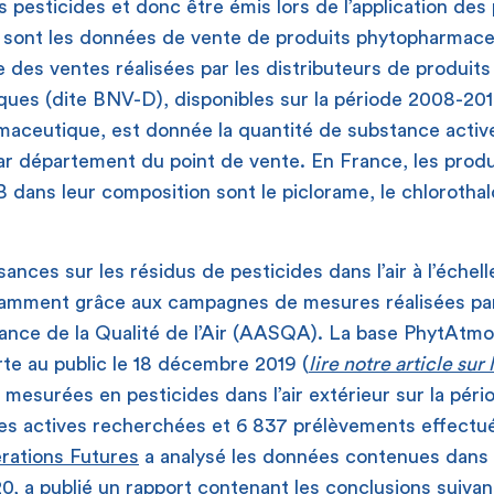
s pesticides et donc être émis lors de l’application des
é sont les données de vente de produits phytopharmace
e des ventes réalisées par les distributeurs de produits
ues (dite BNV-D), disponibles sur la période 2008-20
maceutique, est donnée la quantité de substance acti
ar département du point de vente. En France, les prod
dans leur composition sont le piclorame, le chlorothalon
ances sur les résidus de pesticides dans l’air à l’échel
tamment grâce aux campagnes de mesures réalisées par
lance de la Qualité de l’Air (AASQA). La base PhytAtmo
te au public le 18 décembre 2019 (
lire notre article sur 
 mesurées en pesticides dans l’air extérieur sur la pér
es actives recherchées et 6 837 prélèvements effectué
rations Futures
a analysé les données contenues dans
20, a publié un
rapport
contenant les conclusions suivan