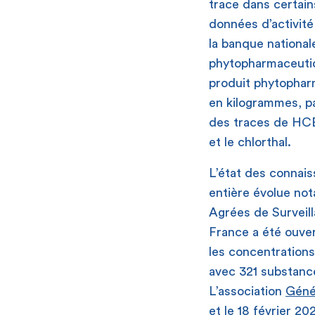
trace dans certain
données d’activit
la banque national
phytopharmaceutiq
produit phytophar
en kilogrammes, p
des traces de HCB 
et le chlorthal.
L’état des connaiss
entière évolue no
Agrées de Surveil
France a été ouver
les concentrations
avec 321 substanc
L’association
Géné
et le 18 février 20