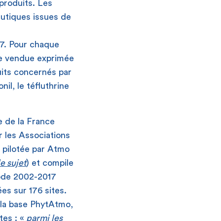
 produits. Les
utiques issues de
17. Pour chaque
ve vendue exprimée
uits concernés par
il, le téfluthrine
le de la France
 les Associations
 pilotée par Atmo
le sujet
) et compile
iode 2002-2017
es sur 176 sites.
 la base PhytAtmo,
tes : «
parmi les