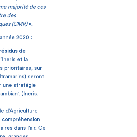
une majorité de ces
tre des
iques (CMR)
».
’année 2020 :
résidus de
’Ineris et la
prioritaires, sur
ltramarins) seront
 une stratégie
ambiant (Ineris,
e d’Agriculture
la compréhension
ires dans l’air. Ce
ure, grandes