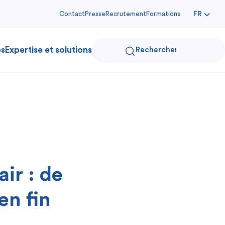
Contact
Presse
Recrutement
Formations
FR
es
Expertise et solutions
ir : de
en fin