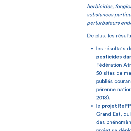
herbicides, fongic
substances particu
perturbateurs end
De plus, les résul
les résultats d
pesticides dans
Fédération Atm
50 sites de me
publiés coura
pérenne nation
2018).
le
projet RePP’
Grand Est, qui
des phénomènes
projet se déplo