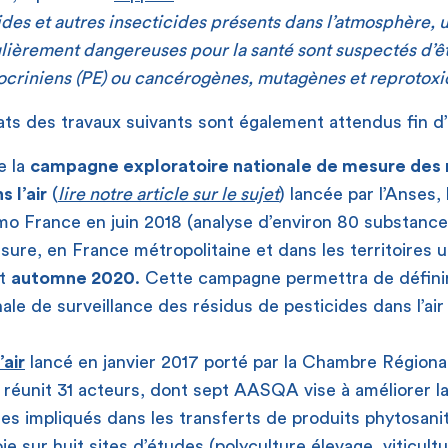
ides et autres insecticides présents dans l’atmosphère, 
lièrement dangereuses pour la santé sont suspectés d’ê
ocriniens (PE) ou cancérogènes, mutagènes et reprotox
tats des travaux suivants sont également attendus fin d
e la
campagne exploratoire nationale de mesure des 
 l’air
(
lire notre article sur le sujet
) lancée par l’Anses, l
o France en juin 2018 (analyse d’environ 80 substances 
sure, en France métropolitaine et dans les territoires u
nt
automne 2020
. Cette campagne permettra de définir
ale de surveillance des résidus de pesticides dans l’air 
air
lancé en janvier 2017 porté par la Chambre Régional
 réunit 31 acteurs, dont sept AASQA vise à améliorer 
 impliqués dans les transferts de produits phytosanita
ie sur huit sites d’études (polyculture élevage, viticult