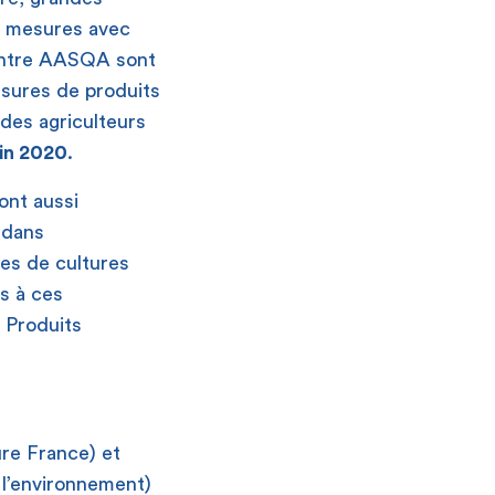
e mesures avec
 entre AASQA sont
esures de produits
 des agriculteurs
fin 2020
.
ont aussi
 dans
es de cultures
es à ces
s Produits
ure France) et
t l’environnement)