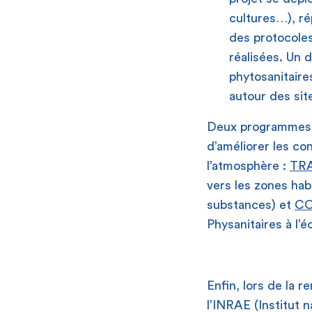
cultures…), r
des protocole
réalisées. Un 
phytosanitaire
autour des sit
Deux programmes 
d’améliorer les co
l’atmosphère :
TR
vers les zones hab
substances) et
CO
Physanitaires à l’é
Enfin, lors de la 
l’INRAE (Institut n