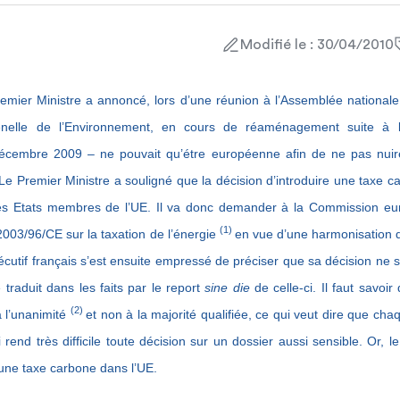
Modifié le : 30/04/2010
emier Ministre a annoncé, lors d’une réunion à l’Assemblée nationale
elle de l’Environnement, en cours de réaménagement suite à l
 décembre 2009
– ne pouvait qu’étre européenne afin de ne pas nuire
 Le Premier Ministre a souligné que la décision d’introduire une taxe ca
s Etats membres de l’UE. Il va donc demander à la Commission eur
(1)
 2003/96/CE sur la taxation de l’énergie
en vue d’une harmonisation de
écutif français s’est ensuite empressé de préciser que sa décision ne s
 traduit dans les faits par le report
sine die
de celle-ci. Il faut savoir
(2)
 l’unanimité
et non à la majorité qualifiée, ce qui veut dire que ch
i rend très difficile toute décision sur un dossier aussi sensible. Or,
e une taxe carbone dans l’UE.