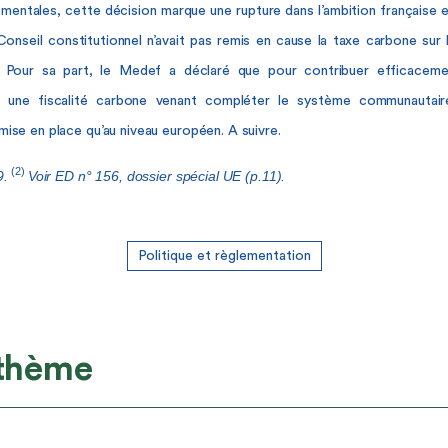
entales, cette décision marque une rupture dans l’ambition française 
Conseil constitutionnel n’avait pas remis en cause la taxe carbone sur l
n. Pour sa part, le Medef a déclaré que pour contribuer efficaceme
, une fiscalité carbone venant compléter le système communautai
mise en place qu’au niveau européen. A suivre.
(2)
9.
Voir ED n° 156, dossier spécial UE (p.11).
Politique et règlementation
 thème