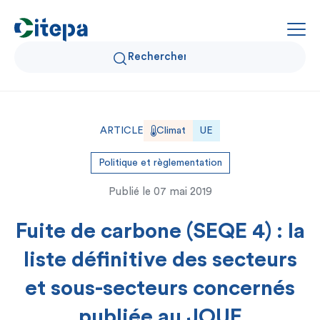
Qui sommes-nous ?
ARTICLE
Climat
UE
Données Air et Climat
Politique et règlementation
Publié le
07 mai 2019
Actualités et décryptages
Fuite de carbone (SEQE 4) : la
Expertise et solutions
liste définitive des secteurs
et sous-secteurs concernés
publiée au JOUE