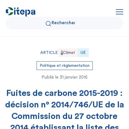
Qui sommes-nous ?
ARTICLE
Climat
UE
Données Air et Climat
Politique et règlementation
Publié le
31 janvier 2015
Actualités et décryptages
Fuites de carbone 2015-2019 :
Expertise et solutions
décision n° 2014/746/UE de la
Commission du 27 octobre
2014 établissant la liste des