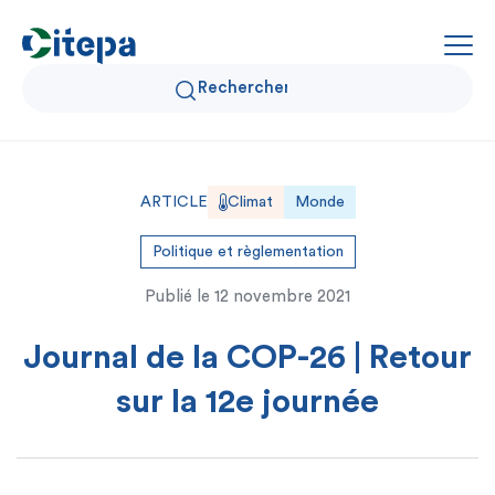
Qui sommes-nous ?
ARTICLE
Climat
Monde
Données Air et Climat
Politique et règlementation
Publié le
12 novembre 2021
Actualités et décryptages
Journal de la COP-26 | Retour
Expertise et solutions
sur la 12e journée