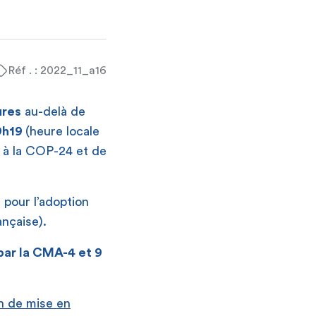
Réf . : 2022_11_a16
ures
au-delà de
9h19
(heure locale
 à la COP-24 et de
pour l’adoption
ançaise).
par la CMA-4 et 9
an de mise en