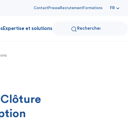
Contact
Presse
Recrutement
Formations
FR
es
Expertise et solutions
ions
 Clôture
ption