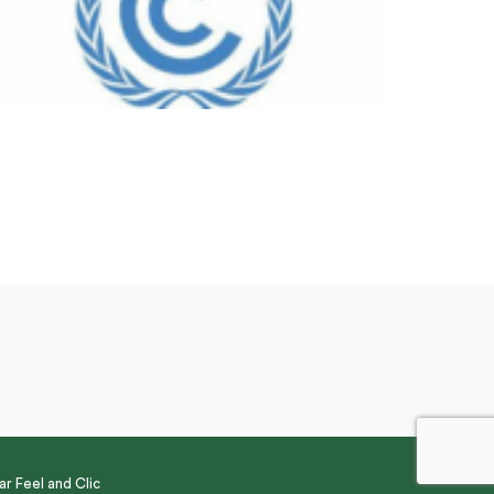
par
Feel and Clic