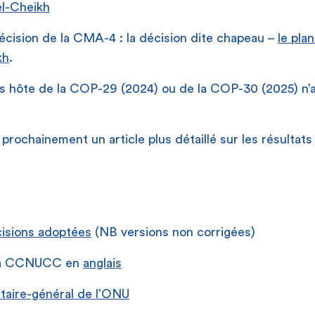
l-Cheikh
 décision de la CMA-4 : la décision dite chapeau –
le pla
kh
.
ys hôte de la COP-29 (2024) ou de la COP-30 (2025) n’a
 prochainement un article plus détaillé sur les résultat
cisions adoptées
(NB versions non corrigées)
la CCNUCC en
anglais
taire-général de l’ONU