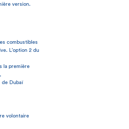
ière version.
 des combustibles
ive. L’option 2 du
s la première
,
l de Dubaï
re volontaire