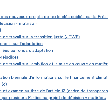
 des nouveaux projets de texte clés publiés par la Pré
décision « mutirão »
l
de travail sur la transition juste (JTWP)
ondial sur l’adaptation
liées au fonds d’adaptation
préjudices
de travail sur l’ambition et la mise en œuvre en matièr
ion biennale d’informations sur le financement climat (
1 (c)
 et examen au titre de l’article 13 (cadre de transpare
 par plusieurs Parties au projet de décision « mutirão »