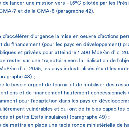
de lancer une mission vers +1,5°C pilotée par les Prés
CMA-7 et de la CMA-8 (paragraphe 42).
d’accélérer d’urgence la mise en oeuvre d’actions pe
nt du financement (pour les pays en développement) pr
bliques et privées pour atteindre 1 300 Md$/an d’ici 203
e rester sur une trajectoire vers la réalisation de l’obje
d$/an d’ici 2035, les pays industrialisés étant les mot
paragraphe 48) ;
e le besoin urgent de fournir et de mobiliser des ress
entions et de financement hautement concessionnels (à
tamment pour l’adaptation dans les pays en développem
culièrement vulnérables et qui ont de faibles capacités 
cés et petits Etats insulaires)
(paragraphe 49) ;
de mettre en place une table ronde ministérielle de h