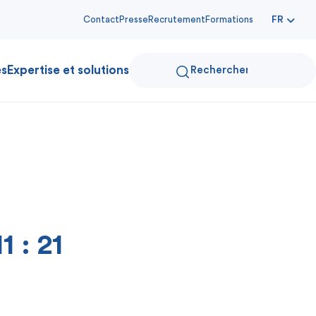
Contact
Presse
Recrutement
Formations
FR
es
Expertise et solutions
 : 21