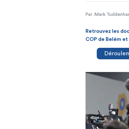
Par :
Mark Tuddenh
Retrouvez les do
COP de Belém et d
Déroulem
[