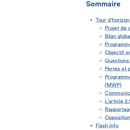
Sommaire
Tour d’horizon
Projet de 
Bilan globa
Programme 
Objectif m
Questions 
Pertes et 
Programme 
(MWP)
Communicat
L’article 2.
Rapportage
Opposition
Flash info