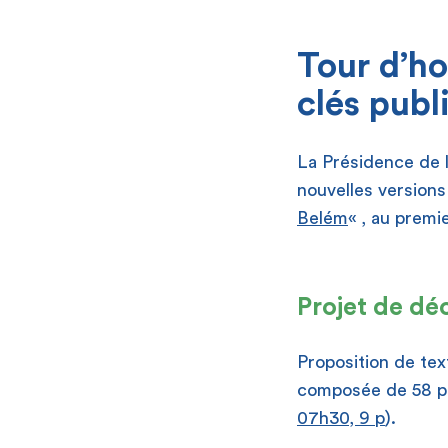
[
Tour d’ho
clés publ
La Présidence de l
nouvelles versions
Belém
« , au premi
[
Projet de déc
Proposition de tex
composée de 58 pa
07h30, 9 p
).