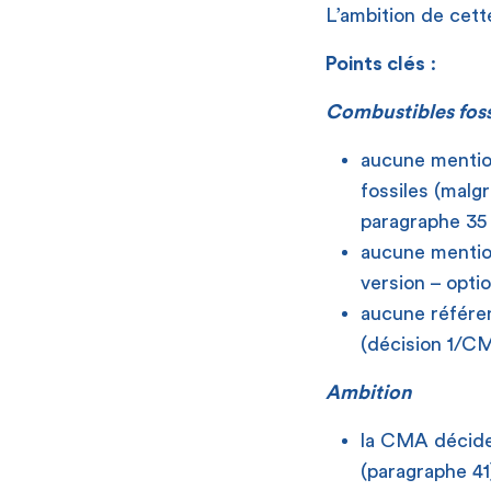
L’ambition de cett
Points clés
:
Combustibles foss
aucune mention
fossiles (malgr
paragraphe 35 
aucune mention
version – opti
aucune référen
(décision 1/CM
Ambition
la CMA décide 
(paragraphe 41