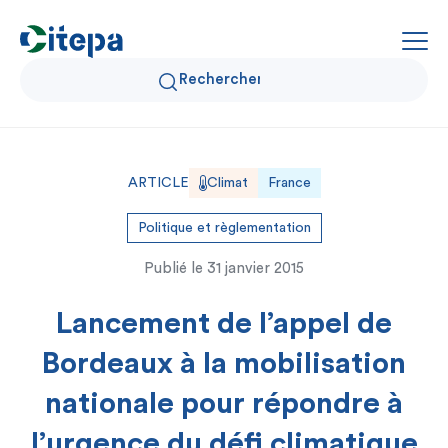
Qui sommes-nous ?
ARTICLE
Climat
France
Données Air et Climat
Politique et règlementation
Publié le
31 janvier 2015
Actualités et décryptages
Lancement de l’appel de
Expertise et solutions
Bordeaux à la mobilisation
nationale pour répondre à
l’urgence du défi climatique