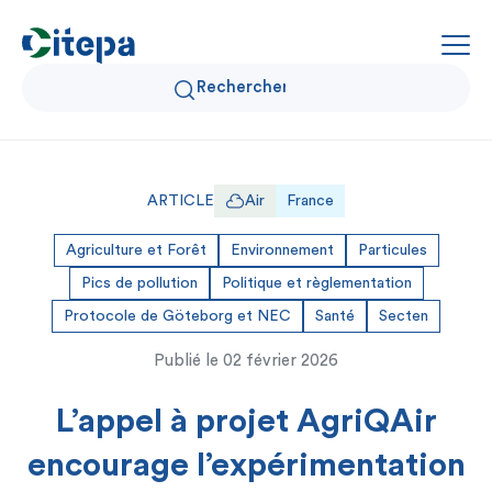
Qui sommes-nous ?
ARTICLE
Air
France
Données Air et Climat
Agriculture et Forêt
Environnement
Particules
Pics de pollution
Politique et règlementation
Actualités et décryptages
Protocole de Göteborg et NEC
Santé
Secten
Expertise et solutions
Publié le
02 février 2026
L’appel à projet AgriQAir
encourage l’expérimentation