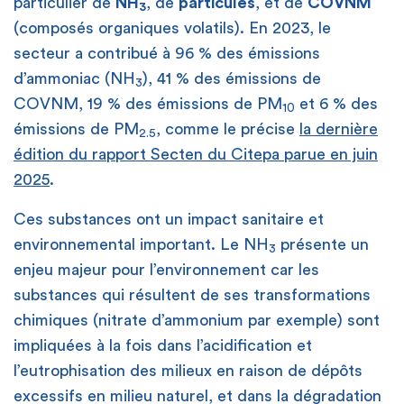
particulier de
NH
, de
particules
, et de
COVNM
3
(composés organiques volatils). En 2023, le
secteur a contribué à 96 % des émissions
d’ammoniac (NH
), 41 % des émissions de
3
COVNM, 19 % des émissions de PM
et 6 % des
10
émissions de PM
, comme le précise
la dernière
2.5
édition du rapport Secten du Citepa parue en juin
2025
.
Ces substances ont un impact sanitaire et
environnemental important. Le NH
présente un
3
enjeu majeur pour l’environnement car les
substances qui résultent de ses transformations
chimiques (nitrate d’ammonium par exemple) sont
impliquées à la fois dans l’acidification et
l’eutrophisation des milieux en raison de dépôts
excessifs en milieu naturel, et dans la dégradation