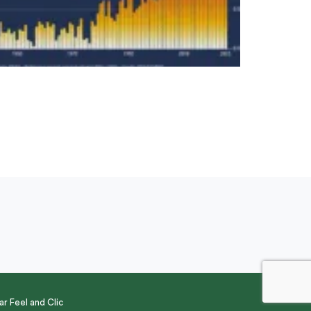
par
Feel and Clic