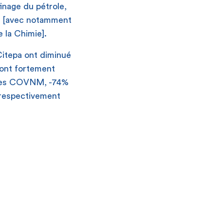
finage du pétrole,
%) [avec notamment
 la Chimie].
 Citepa ont diminué
 ont fortement
 les COVNM, -74%
respectivement