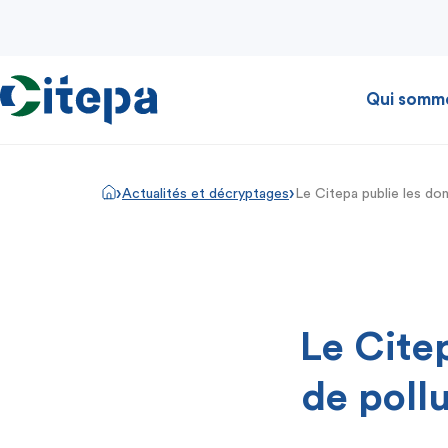
Qui somm
›
›
Actualités et décryptages
Le Citepa publie les do
Le Cite
de poll