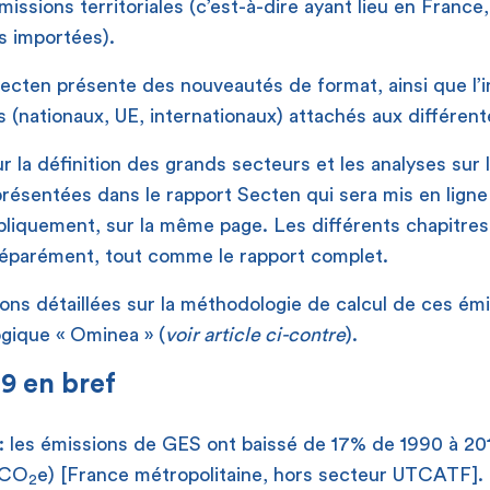
missions territoriales (c’est-à-dire ayant lieu en France,
s importées).
ecten présente des nouveautés de format, ainsi que l’i
fs (nationaux, UE, internationaux) attachés aux différen
r la définition des grands secteurs et les analyses sur 
résentées dans le rapport Secten qui sera mis en lign
ubliquement, sur la même page. Les différents chapitre
séparément, tout comme le rapport complet.
ons détaillées sur la méthodologie de calcul de ces émis
gique « Ominea » (
voir article ci-contre
).
19 en bref
: les émissions de GES ont baissé de 17% de 1990 à 20
tCO
e) [France métropolitaine, hors secteur UTCATF].
2