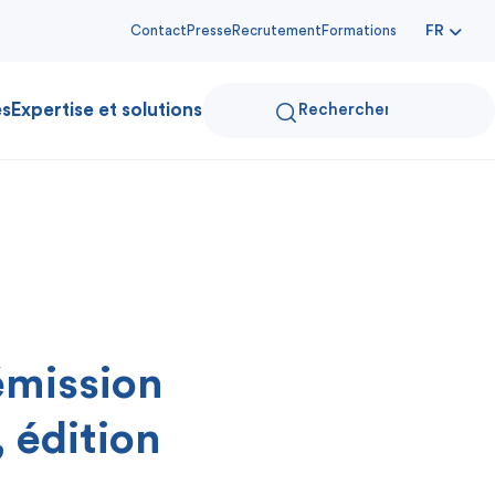
Contact
Presse
Recrutement
Formations
FR
es
Expertise et solutions
émission
 édition