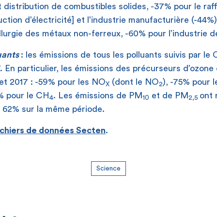
t distribution de combustibles solides, -37% pour le raf
ction d’électricité] et l’industrie manufacturière (-44
lurgie des métaux non-ferreux, -60% pour l’industrie de
uants
: les émissions de tous les polluants suivis par le
. En particulier, les émissions des précurseurs d’ozone
et 2017 : -59% pour les NO
(dont le NO
), -75% pour
X
2
% pour le CH
. Les émissions de PM
et de PM
ont 
4
10
2,5
 62% sur la même période.
ichiers de données Secten
.
Science