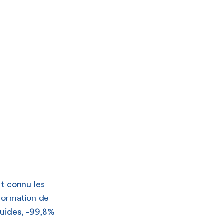
nt connu les
sformation de
iquides, -99,8%