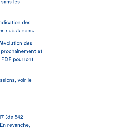
 sans les
ndication des
tes substances.
l’évolution des
e prochainement et
s PDF pourront
sions, voir le
17 (de 542
 En revanche,