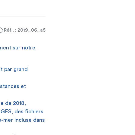
Réf . : 2019_06_a5
ement
sur notre
t par grand
bstances et
re de 2018,
s GES, des fichiers
re-mer incluse dans