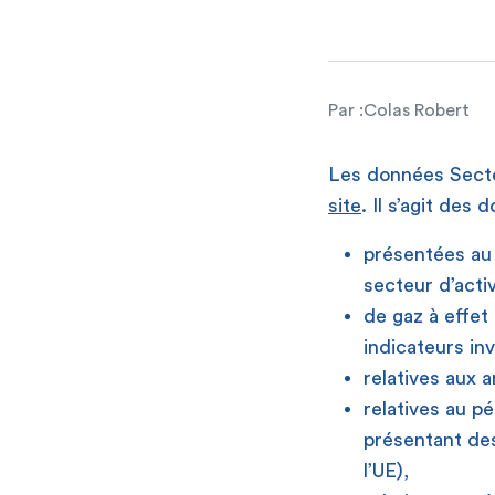
Par :
Colas Robert
Les données Secte
site
. Il s’agit des
présentées au
secteur d’acti
de gaz à effet
indicateurs i
relatives aux 
relatives au p
présentant des
l’UE),