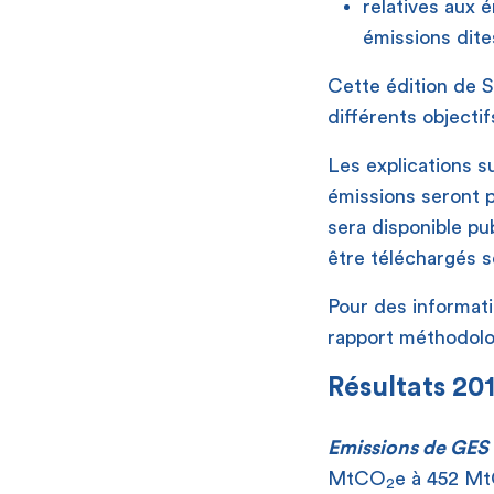
relatives aux é
émissions dite
Cette édition de S
différents objecti
Les explications su
émissions seront p
sera disponible p
être téléchargés 
Pour des informati
rapport méthodolo
Résultats 20
Emissions de GES
MtCO
e à 452 M
2