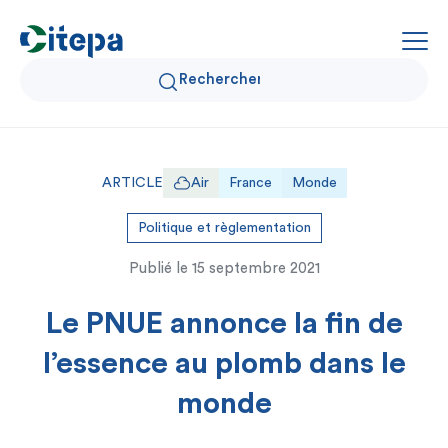
Qui sommes-nous ?
ARTICLE
Air
France
Monde
Données Air et Climat
Politique et règlementation
Publié le
15 septembre 2021
Actualités et décryptages
Le PNUE annonce la fin de
Expertise et solutions
l’essence au plomb dans le
monde