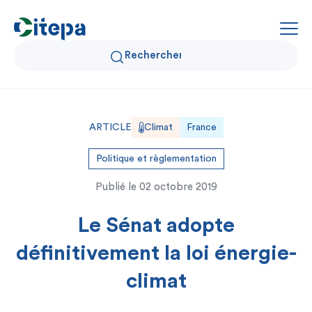
Qui sommes-nous ?
ARTICLE
Climat
France
Données Air et Climat
Politique et règlementation
Publié le
02 octobre 2019
Actualités et décryptages
Le Sénat adopte
Expertise et solutions
définitivement la loi énergie-
climat