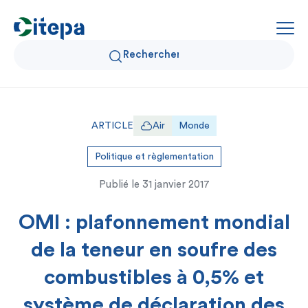
Qui sommes-nous ?
ARTICLE
Air
Monde
Données Air et Climat
Politique et règlementation
Publié le
31 janvier 2017
Actualités et décryptages
OMI : plafonnement mondial
Expertise et solutions
de la teneur en soufre des
combustibles à 0,5% et
système de déclaration des