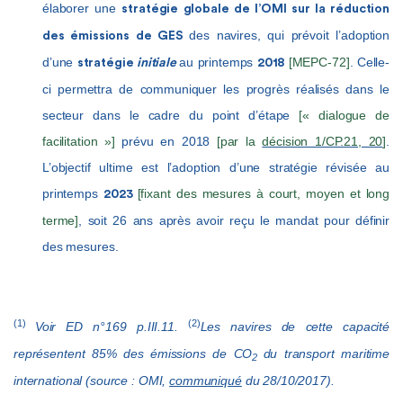
élaborer une
stratégie globale de l’OMI sur la réduction
des navires, qui prévoit l’adoption
des émissions de GES
d’une
au printemps
[MEPC-72]
. Celle-
stratégie
initiale
2018
ci permettra de communiquer les progrès réalisés dans le
secteur dans le cadre du point d’étape
[« dialogue de
facilitation »]
prévu en 2018
[par la
décision 1/CP.21,
20
]
.
L’objectif ultime est l’adoption d’une stratégie révisée au
printemps
[fixant des mesures à court, moyen et long
2023
terme]
, soit 26 ans après avoir reçu le mandat pour définir
des mesures.
(1)
(2)
Voir ED n°169 p.III.11.
Les navires de cette capacité
représentent 85% des émissions de CO
du transport maritime
2
international (source : OMI,
communiqué
du 28/10/2017).