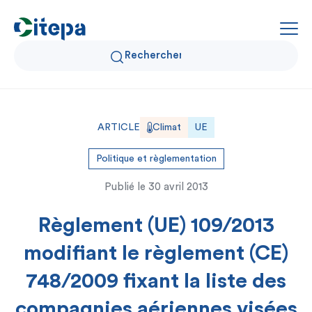
Qui sommes-nous ?
ARTICLE
Climat
UE
Données Air et Climat
Politique et règlementation
Publié le
30 avril 2013
Actualités et décryptages
Règlement (UE) 109/2013
Expertise et solutions
modifiant le règlement (CE)
748/2009 fixant la liste des
compagnies aériennes visées