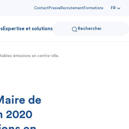
Contact
Presse
Recrutement
Formations
FR
es
Expertise et solutions
aibles émissions en centre-ville.
Maire de
n 2020