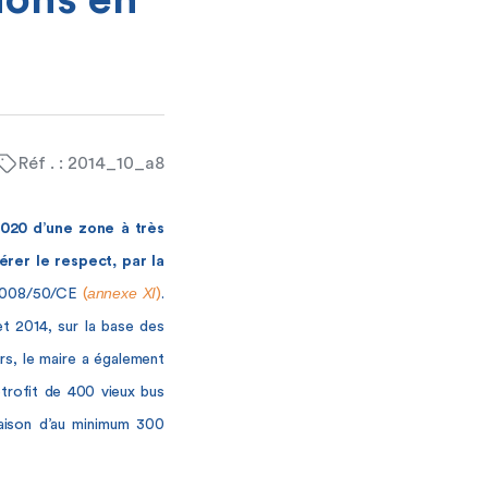
ions en
Réf . : 2014_10_a8
020 d’une zone à très
érer le respect, par la
annexe XI
e 2008/50/CE
(
)
.
et 2014, sur la base des
rs, le maire a également
étrofit de 400 vieux bus
raison d’au minimum 300