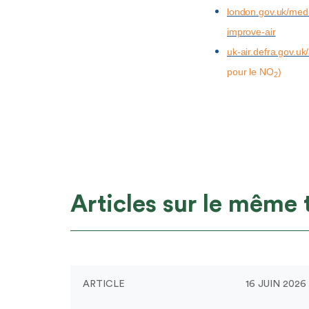
london.gov.uk/med
improve-air
uk-air.defra.gov.
pour le NO
)
2
Articles sur le même
ARTICLE
16 JUIN 2026