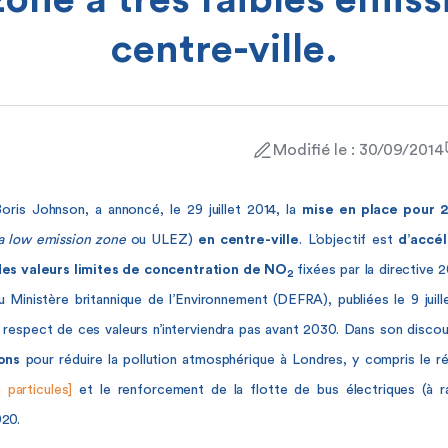
zone à très faibles émiss
centre-ville.
Modifié le : 30/09/2014
Boris Johnson, a annoncé,
le 29 juillet 2014,
la
mise en place pour 2
ra low emission zone
ou ULEZ)
en centre-ville
. L’objectif est
d’accél
des valeurs limites de concentration de NO
fixées par la directiv
2
u Ministère britannique de l’Environnement (DEFRA), publiées le 9 juill
le respect de ces valeurs n’interviendra pas avant 2030. Dans son discou
ions
pour réduire la pollution atmosphérique à Londres, y compris le r
 à particules]
et le renforcement de la flotte de bus électriques (à 
020.