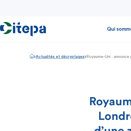
Qui somm
›
›
Actualités et décryptages
Royaume-Uni : annonce p
Royaume
Londr