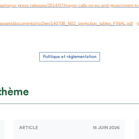
ia/mayor-press-releases/2014/07/mayor-calls-on-eu-and-government-to
uk/assets/documents/no2ten/140708_N02_projection_tables_FINAL.pdf
(p
Politique et règlementation
 thème
ARTICLE
15 JUIN 2026