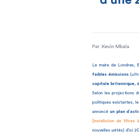
d’une 
Par :
Kevin Mbala
Le maire de Londres, 
faibles émissions
(
ult
capitale britannique, 
Selon les projections d
politiques existantes, 
annoncé
un plan d’act
[installation de filtres
nouvelles unités) d’ici 2