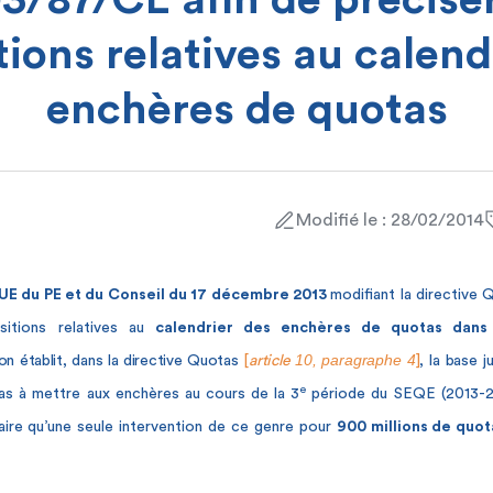
3/87/CE afin de préciser
tions relatives au calend
enchères de quotas
Modifié le : 28/02/2014
UE du PE et du Conseil du 17 décembre 2013
modifiant la directive
sitions relatives au
calendrier des enchères de quotas dan
10, paragraphe 4
on établit, dans la directive Quotas
[
article
]
, la base j
e
as à mettre aux enchères au cours de la 3
période du SEQE (2013-
 faire qu’une seule intervention de ce genre pour
900 millions de quo