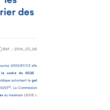
 les
rier des
Réf . : 2014_03_b6
 Quotas 2003/87/CE afin
s le cadre du SEQE
.
uridique autorisant le
gel
(1)
2020)
. La Commission
tas
au maximum
(JOUE L