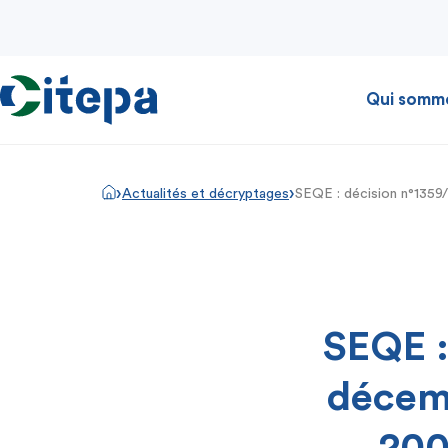
Qui somm
›
›
Actualités et décryptages
SEQE : décision n°1359/
SEQE :
décemb