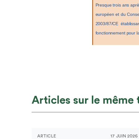
Presque trois ans apr
européen et du Consei
2003/87/CE établiss
fonctionnement pour l
Articles sur le même
ARTICLE
17 JUIN 2026