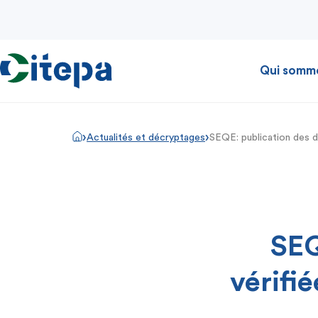
Qui somm
›
›
Actualités et décryptages
SEQE: publication des d
SEQ
vérifi