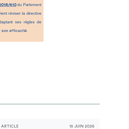
du Parlement
 2018/410
nt réviser la directive
daptant ses règles de
er son efficacité.
ARTICLE
15 JUIN 2026