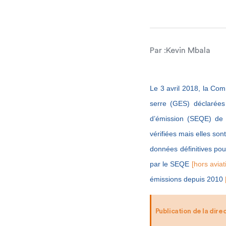
Par :
Kevin Mbala
Le 3 avril 2018, la Co
serre (GES) déclarées
d’émission (SEQE) de
vérifiées mais elles son
données définitives pou
par le SEQE
[hors avia
émissions depuis 2010
Publication de la dire