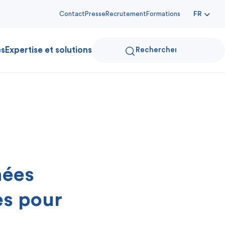
Contact
Presse
Recrutement
Formations
FR
es
Expertise et solutions
nées
es pour