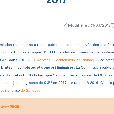
2017
Modifié le : 31/03/2018
mmission européenne a rendu publiques les
données vérifiées
des émis
 pour 2017 des quelque 11 000 installations visées par le systè
 GES dans l’UE-28
[+ Norvège, Liechtenstein et Islande]
. A ce stad
t
. La Commission publiera 
brutes, incomplètes et donc préliminaires
r 2017. Selon l’ONG britannique Sandbag, les émissions de GES des in
tion donc]
ont augmenté de 0,3% en 2017 par rapport à 2016. C’est la
[voir
analyse
de Sandbag]
.
ctive « SEQE 4 »