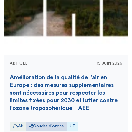
ARTICLE
15 JUIN 2026
Amélioration de la qualité de l’air en
Europe : des mesures supplémentaires
sont nécessaires pour respecter les
limites fixées pour 2030 et lutter contre
l’ozone troposphérique – AEE
Air
Couche d'ozone
UE