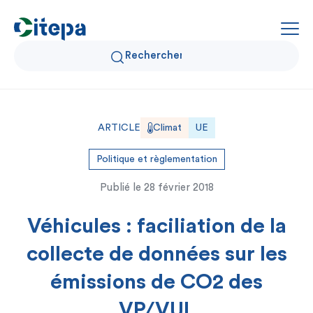
Qui sommes-nous ?
ARTICLE
Climat
UE
Données Air et Climat
Politique et règlementation
Publié le
28 février 2018
Actualités et décryptages
Véhicules : faciliation de la
Expertise et solutions
collecte de données sur les
émissions de CO2 des
VP/VUL