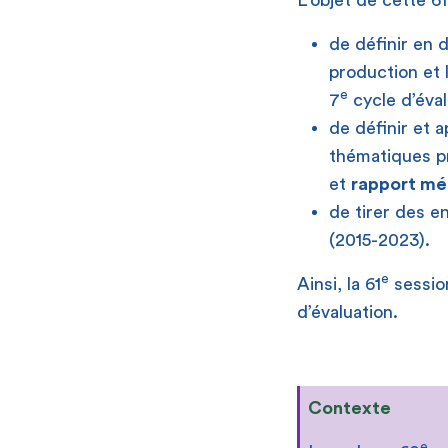
L’objet de cette 61
de définir en d
production et 
e
7
cycle d’éval
de définir et 
thématiques 
et
rapport mé
de tirer des e
(2015-2023).
e
Ainsi, la 61
session
d’évaluation.
Contexte
e