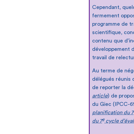
Cependant, quelqu
fermement opposés
programme de tra
scientifique, con
contenu que d’inc
développement d’
travail de relectu
Au terme de négoc
délégués réunis o
de reporter la dé
article
) de propo
du Giec (IPCC-61, 
planification du 7
e
du 7
cycle d’éval