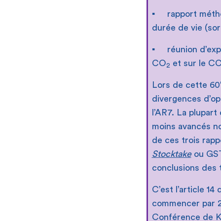
▪ rapport méthod
durée de vie (sor
▪ réunion d’expe
CO
et sur le CC
2
Lors de cette 60
divergences d’opi
l’AR7. La plupart 
moins avancés no
de ces trois rapp
Stocktake
ou GST-
conclusions des t
C’est l’article 14
commencer par 20
Conférence de Ka