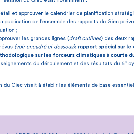
session du Giec était notamment :
étail et approuver le calendrier de planification stratég
la publication de l’ensemble des rapports du Giec prév
uation ;
approuver les grandes lignes (
draft outlines
) des deux ra
prévus
(voir encadré ci-dessous)
:
rapport spécial sur le
thodologique sur les
forceurs climatiques à courte d
e
nseignements du déroulement et des résultats du 6
cy
 du Giec visait à établir les éléments de base essentie