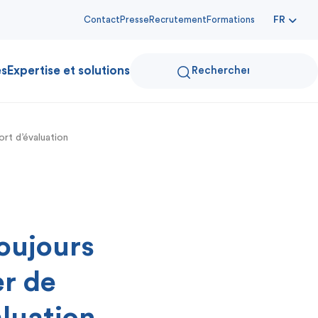
Contact
Presse
Recrutement
Formations
FR
es
Expertise et solutions
ort d’évaluation
toujours
er de