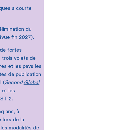
ques à courte
limination du
révue fin 2027).
 de fortes
 trois volets de
res et les pays les
tes de publication
 (
Second
Global
 et les
GST-2.
nq ans, à
lors de la
les modalités de