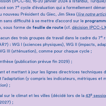
ssion (IPCC-60, 16-20 janvier 2024 à Istanbul, Turquie),
e
ncé son 7
cycle d’évaluation qui a formellement démarr
du nouveau Président du Giec, Jim Skea (
lire notre artic
 sans difficulté à se mettre d’accord sur le
programme
on, sous forme de
feuille de route
(cf.
décision IPCC-L
e
cun des trois groupes de travail dans le cadre du 7
r
 AR7) : WG I (sciences physiques), WG II (impacts, adap
 WG III (atténuation), comme pour chaque cycle ;
thèse (publication prévue fin 2029) ;
nt et mettant à jour les lignes directrices techniques 
t l’adaptation (y compris les indicateurs, métriques et
ion) ;
e
 sur le climat et les villes (décidé lors de la
43
sessio
2027) ;