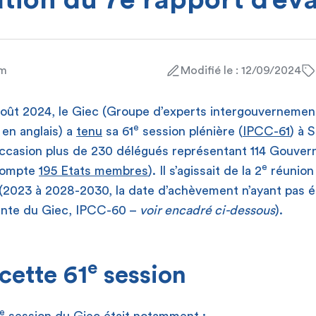
tion du 7e rapport d’év
am
Modifié le : 12/09/2024
 août 2024, le Giec (Groupe d’experts intergouvernementa
e
en anglais) a
tenu
sa 61
session plénière (
IPCC-61
) à S
’occasion plus de 230 délégués représentant 114 Gouve
e
 compte
195 Etats membres
). Il s’agissait de la 2
réunion 
 (2023 à 2028-2030, la date d’achèvement n’ayant pas é
ente du Giec, IPCC-60 –
voir encadré ci-dessous
).
e
cette 61
session
e