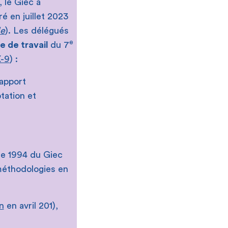
 le Giec a
é en juillet 2023
le
). Les délégués
e
 de travail
du 7
X-9
) :
apport
tation et
de 1994 du Giec
 méthodologies en
n
en avril 201),