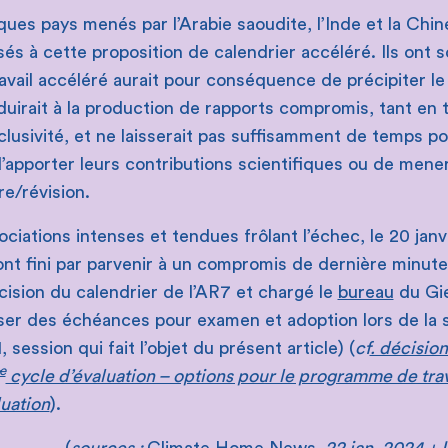
es pays menés par l’Arabie saoudite, l’Inde et la Chin
 à cette proposition de calendrier accéléré. Ils ont s
vail accéléré aurait pour conséquence de précipiter l
duirait à la production de rapports compromis, tant en
lusivité, et ne laisserait pas suffisamment de temps po
apporter leurs contributions scientifiques ou de mener
re/révision.
iations intenses et tendues frôlant l’échec, le 20 janv
nt fini par parvenir à un compromis de dernière minute 
cision du calendrier de l’AR7 et chargé le
bureau
du Gie
ser des échéances pour examen et adoption lors de la 
session qui fait l’objet du présent article) (
cf
. décisio
e
cycle d’évaluation – options pour le programme de trav
uation
).
(
sources :
Climate
Home News
, 22 jan. 2024 +