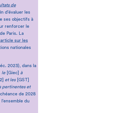
ultats de
in d’évaluer les
de ses objectifs à
ur renforcer le
de Paris. La
article sur les
tions nationales
déc. 2023), dans la
]
le
[Giec]
à
2]
et les
[GST]
s pertinentes et
l’échéance de 2028
r l’ensemble du