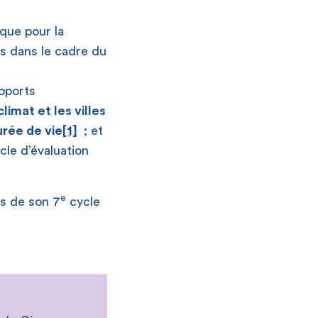
ique pour la
us dans le cadre du
pports
climat et les villes
urée de vie
[1]
; et
cle d’évaluation
e
ls de son 7
cycle