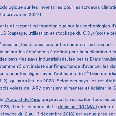
ologique sur les inventaires pour les forceurs climati
tie prévue en 2027) ;
rts et rapport méthodologique sur les technologies d’é
US (captage, utilisation et stockage du CO
) (sortie p
2
e
session, les discussions ont notamment fait ressortir
nion sur les échéances à définir pour la publication des
des pays (les pays industrialisés, les petits Etats insulai
tamment) ont insisté sur l’importance d’avancer les da
e
orts pour les aligner avec l’échéance du 2
bilan mondial
2) qui aura lieu en 2028. Selon ces pays, les résultats
rois volets de l’AR7 devraient alimenter et éclairer le 
 de
l’Accord de Paris
qui prévoit la réalisation tous les ci
23, d’un bilan mondial. La
décision 19/CMA.1
(adoptée 
towice du 2 au 16 décembre 2018) est venue préciser 