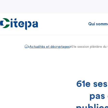
Qui somm
›
›
Actualités et décryptages
61e session plénière du 
61e ses
pas 