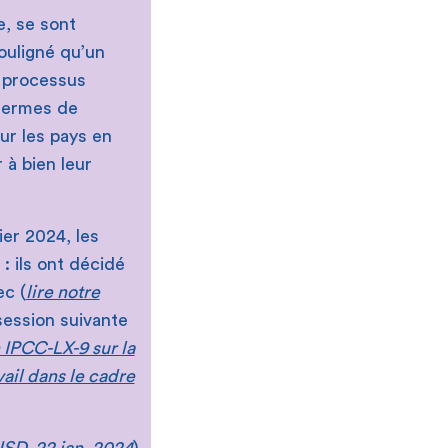
e, se sont
ouligné qu’un
e processus
 termes de
ur les pays en
 à bien leur
ier 2024, les
: ils ont décidé
c (
lire notre
session suivante
n IPCC-LX-9 sur la
ail dans le cadre
IISD
, 22 jan. 2024
).