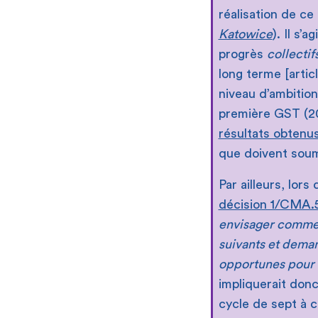
réalisation de ce 
Katowice
). Il s’
progrès
collectif
long terme [artic
niveau d’ambition
première GST (2
résultats obtenu
que doivent soume
Par ailleurs, lor
décision 1/CMA.
envisager commen
suivants et dema
opportunes pour 
impliquerait donc
cycle de sept à c