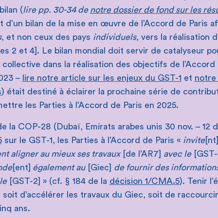
bilan (
lire pp. 30-34 de
notre dossier de fond sur les rés
agit d’un bilan de la mise en œuvre de l’Accord de Paris af
s
, et non ceux des pays
individuels
, vers la réalisation 
les 2 et 4]. Le bilan mondial doit servir de catalyseur po
 collective dans la réalisation des objectifs de l’Accord 
023 –
lire notre article sur les enjeux du GST-1
et
notre 
s
) était destiné à éclairer la prochaine série de contribu
ttre les Parties à l’Accord de Paris en 2025.
s de la COP-28 (Dubaï, Emirats arabes unis 30 nov. – 12 
5
sur le GST-1, les Parties à l’Accord de Paris «
invite
[nt
t aligner au mieux ses travaux
[de l’AR7]
avec le
[GST-
nde
[ent]
également au
[Giec]
de fournir des information
le
[GST-2] » (cf. § 184 de la
décision 1/CMA.5
). Tenir 
 soit d’accélérer les travaux du Giec, soit de raccourci
inq ans.