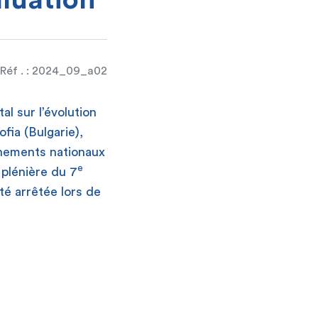
aluation
Réf . : 2024_09_a02
l sur l’évolution
ofia (Bulgarie),
rnements nationaux
e
plénière du 7
té arrêtée lors de