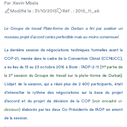
Par :
Kevin Mbala
Modifié le : 31/10/2015
Réf . : 2015_11_a6
Le Groupe de travail Plate-forme de Durban a fini par avaliser un
nouveau projet d’accord certes perfectible mais au moins consensuel.
La dernière session de négociations techniques formelles avant
la
COP-21,
menée dans le cadre de la Convention Climat (CCNUCC),
e
a eu lieu du 19 au 23
octobre 2015 à Bonn : l’ADP-2-11
[11
partie de
e
la 2
session du Groupe de travail sur la plate-forme de Durban]
.
L’objet de la session,
qui
a réuni plus de 2 400 participants, était
d’intensifier le rythme des négociations sur la base du projet
voir encadré ci-
d’accord et du projet de décision de la COP
(
dessous
)
élaborés par les deux Co-Présidents de l’ADP en amont
de la session.