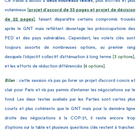
Ce travail a abouti à
deux nouveaux textes
, plus étoffés et plus
volumineux
[
projet d’accord de 33 pages
et
projet de décision
de 22 pages
]
, faisant disparaître certains compromis trouvés
après le GNT mais reflétant davantage les préoccupations des
PED et des pays vulnérables. Cependant, les volets clés sont
toujours assortis de nombreuses options, au premier rang
desquels l’objectif collectif d’atténuation à long terme
[3 options]
,
et les efforts de réduction différenciés
[4 options]
.
Bilan
: cette session n’a pas pu livrer un projet d’accord concis et
clair pour Paris et n’a pas permis d’entamer les négociations sur le
fond. Les deux textes avalisés par les Parties sont certes plus
courts et plus cohérents que le GNT mais pour la dernière ligne
droite des négociations à la COP-21, il reste encore trop
d’options sur la table et plusieurs questions clés restent à trancher.