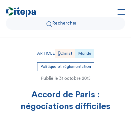
Qui sommes-nous ?
ARTICLE
Climat
Monde
Données Air et Climat
Politique et règlementation
Publié le
31 octobre 2015
Actualités et décryptages
Accord de Paris :
Expertise et solutions
négociations difficiles