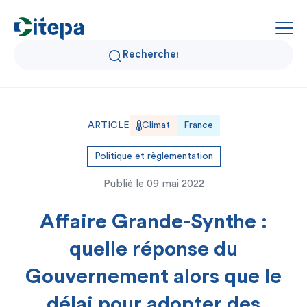
Qui sommes-nous ?
ARTICLE
Climat
France
Données Air et Climat
Politique et règlementation
Publié le
09 mai 2022
Actualités et décryptages
Affaire Grande-Synthe :
Expertise et solutions
quelle réponse du
Gouvernement alors que le
délai pour adopter des