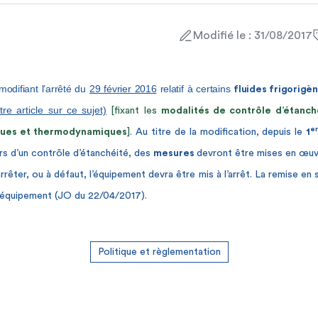
Modifié le : 31/08/2017
odifiant l’arrêté du
29 février 2016
relatif à certains
fluides frigorigè
otre article sur ce sujet)
[fixant les
modalités de contrôle d’étanc
e
iques et thermodynamiques
]
. Au titre de la modification, depuis le
1
ors d’un contrôle d’étanchéité, des
mesures
devront être mises en œuvr
arrêter, ou à défaut, l’équipement devra être mis à l’arrêt. La remise en 
l’équipement
(JO du 22/04/2017)
.
Politique et règlementation