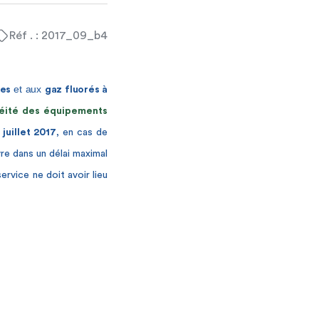
Réf . : 2017_09_b4
et aux
nes
gaz fluorés à
héité des équipements
r
juillet 2017
, en cas de
e dans un délai maximal
service ne doit avoir lieu