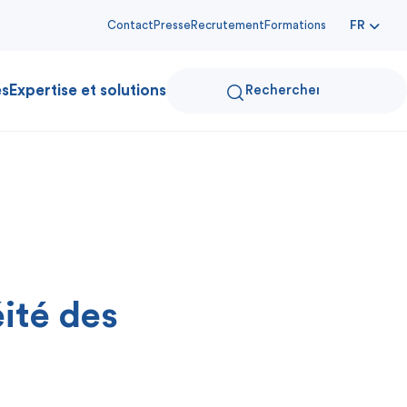
Contact
Presse
Recrutement
Formations
FR
es
Expertise et solutions
ité des