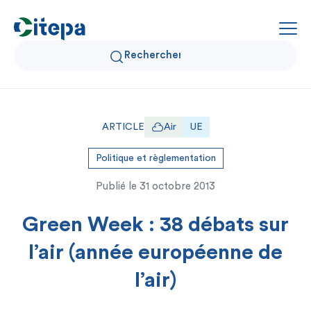
Qui sommes-nous ?
ARTICLE
Air
UE
Données Air et Climat
Politique et règlementation
Publié le
31 octobre 2013
Actualités et décryptages
Green Week : 38 débats sur
Expertise et solutions
l’air (année européenne de
l’air)