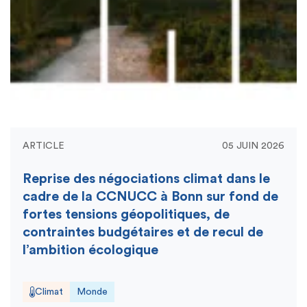
ARTICLE
05 JUIN 2026
Reprise des négociations climat dans le
cadre de la CCNUCC à Bonn sur fond de
fortes tensions géopolitiques, de
contraintes budgétaires et de recul de
l’ambition écologique
Climat
Monde