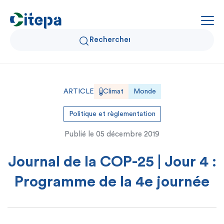
Qui sommes-nous ?
ARTICLE
Climat
Monde
Données Air et Climat
Politique et règlementation
Publié le
05 décembre 2019
Actualités et décryptages
Journal de la COP-25 | Jour 4 :
Expertise et solutions
Programme de la 4e journée