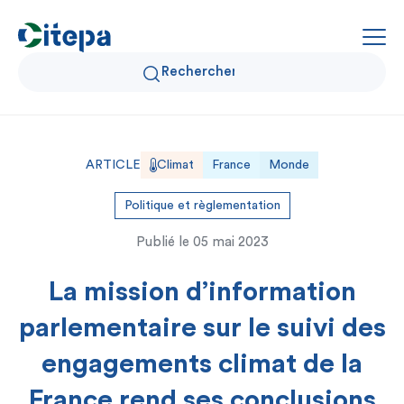
Qui sommes-nous ?
ARTICLE
Climat
France
Monde
Données Air et Climat
Politique et règlementation
Publié le
05 mai 2023
Actualités et décryptages
La mission d’information
Expertise et solutions
parlementaire sur le suivi des
engagements climat de la
France rend ses conclusions