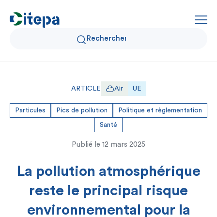
Qui sommes-nous ?
ARTICLE
Air
UE
Données Air et Climat
Particules
Pics de pollution
Politique et règlementation
Santé
Actualités et décryptages
Publié le
12 mars 2025
Expertise et solutions
La pollution atmosphérique
reste le principal risque
environnemental pour la