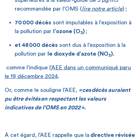
recommandée par
l’OMS
(
lire notre article
)
;
70 000 décès
sont imputables à l’exposition à
la pollution par
l’ozone (
O
)
;
3
et 48 000 décès
sont dus à l’exposition à la
pollution par
le dioxyde d’azote (NO
).
2
comme l’indique
l’AEE dans un
communiqué
paru
le 19 décembre 2024
.
Or, comme le souligne l’AEE,
« ces décès auraient
pu être évités en respectant les valeurs
indicatives de l’OMS en 2022 ».
À cet égard, l’AEE rappelle que la
directive révisée