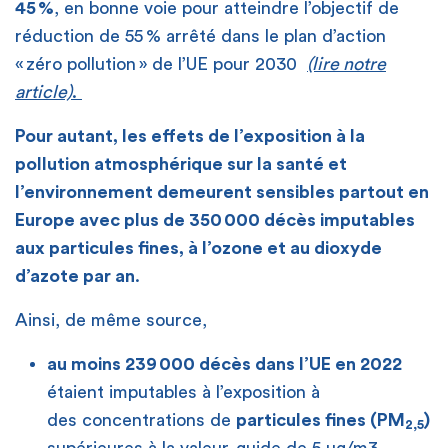
45 %
, en bonne voie pour atteindre l’objectif de
réduction de 55 % arrêté dans le plan d’action
« zéro pollution » de l’UE pour 2030
(lire notre
article)
.
Pour autant, les effets de l’exposition à la
pollution atmosphérique sur la santé et
l’environnement demeurent sensibles partout en
Europe avec plus de 350 000 décès imputables
aux particules fines, à l’ozone et au dioxyde
d’azote
par an
.
Ainsi, de même source,
au moins 239 000 décès dans l’UE en 2022
étaient imputables à l’exposition à
des
concentrations
de
particules fines (PM
)
2,5
supérieur
e
s à la
valeur-guide
de 5 µg/m
3