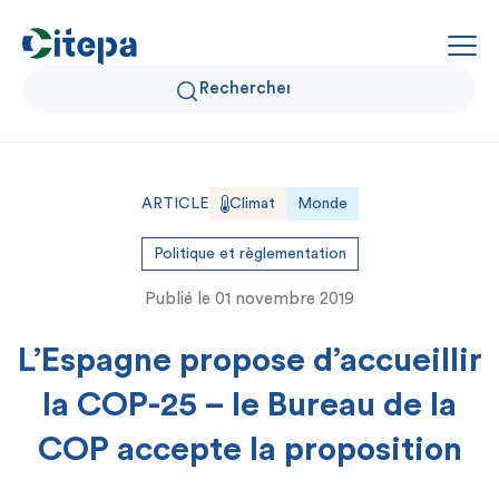
Qui sommes-nous ?
ARTICLE
Climat
Monde
Données Air et Climat
Politique et règlementation
Publié le
01 novembre 2019
Actualités et décryptages
L’Espagne propose d’accueillir
Expertise et solutions
la COP-25 – le Bureau de la
COP accepte la proposition