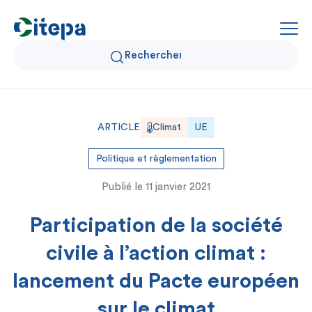
Qui sommes-nous ?
ARTICLE
Climat
UE
Données Air et Climat
Politique et règlementation
Publié le
11 janvier 2021
Actualités et décryptages
Participation de la société
Expertise et solutions
civile à l’action climat :
lancement du Pacte européen
sur le climat