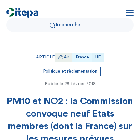
Qui sommes-nous ?
ARTICLE
Air
France
UE
Données Air et Climat
Politique et règlementation
Publié le
28 février 2018
Actualités et décryptages
PM10 et NO2 : la Commission
Expertise et solutions
convoque neuf Etats
membres (dont la France) sur
les mesures prévues