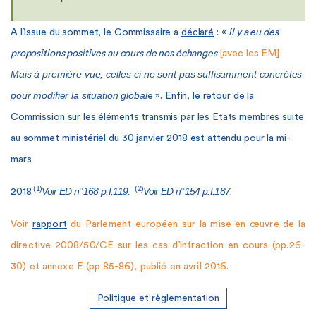
A l’issue du sommet, le Commissaire a
déclaré
: «
il y a eu des
.
propositions positives au cours de nos échanges
[avec les EM]
Mais à première vue, celles-ci ne sont pas suffisamment concrètes
pour modifier la situation global
e ». Enfin, le retour de la
Commission sur les éléments transmis par les Etats membres suite
au sommet ministériel du 30 janvier 2018 est attendu pour la mi-
mars
(1)
(2)
Voir ED n°168 p.I.119.
Voir ED n°154 p.I.187.
2018.
Voir
rapport
du Parlement européen sur la mise en œuvre de la
directive 2008/50/CE sur les cas d’infraction en cours (pp.26-
30) et annexe E (pp.85-86), publié en avril 2016.
Politique et règlementation