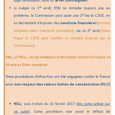
juge nécessaire, rend un
,
arrêt
contraignant
er
si malgré ce 1
arrêt, l’EM ne remédie toujours pas au
e
problème, la Commission peut saisir une 2
fois la CJUE, en
lui demandant d’imposer des
[somme
sanctions financières
e
forfaitaire et/ou indemnité journalière]
, via un 2
arrêt
[dans
lequel la CJUE peut modifier le montant proposé par la
Commission]
.
PM
et NO
: les procédures d’infraction contre la France et
10
2
19 autres Etats membres
Deux procédures d’infraction ont été engagées contre la France
pour
non-respect des valeurs limites de concentration (VLC)
:
: avis motivé du 15 février 2017
(lire notre article sur
NO
2
ce sujet)
. Cette procédure vise aussi le défaut de