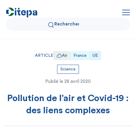
Qui sommes-nous ?
ARTICLE
Air
France
UE
Données Air et Climat
Science
Publié le
28 avril 2020
Actualités et décryptages
Pollution de l’air et Covid-19 :
Expertise et solutions
des liens complexes