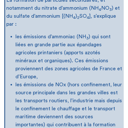
La formation de particules secondaires, et
notamment du nitrate d’ammonium (NH
NO
) et
4
3
du sulfate d’ammonium [(NH
)
SO
], s’explique
4
2
4
par :
les émissions d’ammoniac (NH
) qui sont
3
liées en grande partie aux épandages
agricoles printaniers (apports azotés
minéraux et organiques). Ces émissions
proviennent des zones agricoles de France et
d’Europe,
les émissions de NOx (hors confinement, leur
source principale dans les grandes villes est
les transports routiers, l’industrie mais depuis
le confinement le chauffage et le transport
maritime deviennent des sources
importantes) qui contribuent à la formation