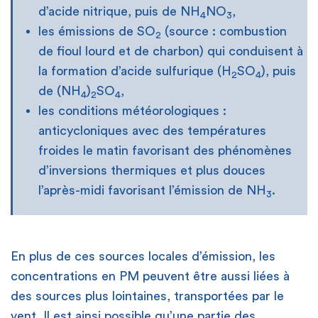
d’acide nitrique, puis de NH
NO
,
4
3
les émissions de SO
(source : combustion
2
de fioul lourd et de charbon) qui conduisent à
la formation d’acide sulfurique (H
SO
), puis
2
4
de (NH
)
SO
,
4
2
4
les conditions météorologiques :
anticycloniques avec des températures
froides le matin favorisant des phénomènes
d’inversions thermiques et plus douces
l’après-midi favorisant l’émission de NH
.
3
En plus de ces sources locales d’émission, les
concentrations en PM peuvent être aussi liées à
des sources plus lointaines, transportées par le
vent. Il est ainsi possible qu’une partie des