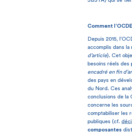
SBSTA) qui se tien
Comment l’OCDE é
Depuis 2015, l’OC
accomplis dans la r
d’article
). Cet obj
besoins réels des
encadré
en fin d’a
des pays en dévelo
du Nord. Ces anal
conclusions de la 
concerne les sour
comptabiliser les 
publiques (cf.
déci
composantes
dist