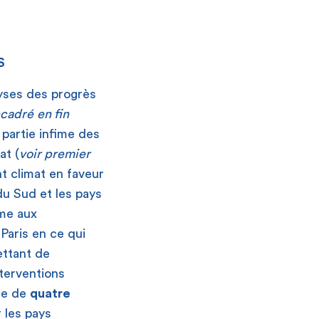
S
yses des progrès
cadré
en fin
 partie infime des
at (
voir premier
t climat en faveur
du Sud et les pays
me aux
Paris en ce qui
ettant de
nterventions
te de
quatre
 les pays