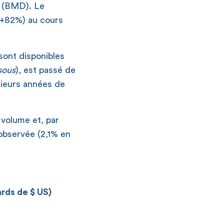
t (BMD). Le
 (+82%) au cours
sont disponibles
sous
), est passé de
sieurs années de
 volume et, par
 observée (2,1% en
ards de $ US)