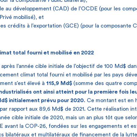
r la composante Public bilatéral),
ide au développement (CAD) de l’OCDE (pour les comp
 Privé mobilisé), et
les crédits à l’exportation (GCE) (pour la composante Cr
imat total fourni et mobilisé en 2022
près l’année cible initiale de l’objectif de 100 Md$ dan
ment climat total fourni et mobilisé par les pays déve
ment s’est élevé à
115,9
Md$
(somme des quatre comp
ndustrialisés ont ainsi atteint pour la première fois le
Md$ initialement prévu pour 2020
. Ce montant est en 
par rapport aux 89,6 Md$ de 2021. Cette réalisation int
née cible initiale de 2020, mais un an plus tôt que selo
DE avant la COP-26, fondées sur les engagements et es
cs bilatéraux et multilatéraux de financement de la lutte