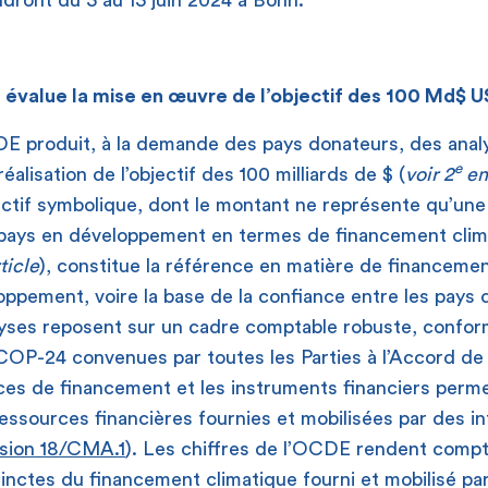
dront du 3 au 13 juin 2024 à Bonn.
value la mise en œuvre de l’objectif des 100 Md$ U
DE produit, à la demande des pays donateurs, des anal
e
éalisation de l’objectif des 100 milliards de $ (
voir 2
en
ectif symbolique, dont le montant ne représente qu’une
 pays en développement en termes de financement clim
rticle
), constitue la référence en matière de financemen
ppement, voire la base de la confiance entre les pays 
yses reposent sur un cadre comptable robuste, confor
COP-24 convenues par toutes les Parties à l’Accord de 
ces de financement et les instruments financiers perm
ressources financières fournies et mobilisées par des i
sion 18/CMA.1
). Les chiffres de l’OCDE rendent comp
inctes du financement climatique fourni et mobilisé par