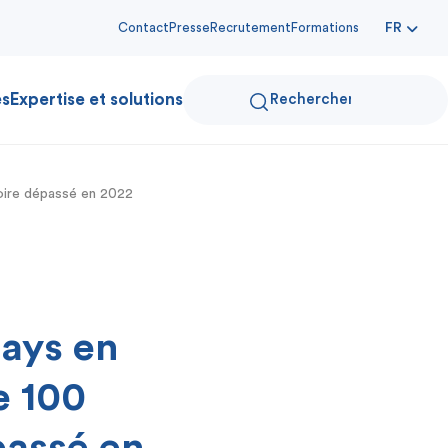
Contact
Presse
Recrutement
Formations
FR
es
Expertise et solutions
 voire dépassé en 2022
pays en
e 100