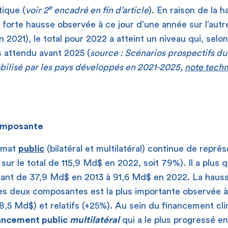
e
ique (
voir 2
encadré en fin d’article
). En raison de la 
s forte hausse observée à ce jour d’une année sur l’autr
 2021), le total pour 2022 a atteint un niveau qui, selon
s attendu avant 2025 (
source : Scénarios prospectifs d
obilisé par les pays développés en 2021-2025,
note tech
omposante
limat
public
(bilatéral et multilatéral) continue de représ
 sur le total de 115,9 Md$ en 2022, soit 79%). Il a plus
sant de 37,9 Md$ en 2013 à 91,6 Md$ en 2022. La hauss
es deux composantes est la plus importante observée à 
8,5 Md$) et relatifs (+25%). Au sein du financement cli
ancement public
multilatéral
qui a le plus progressé e