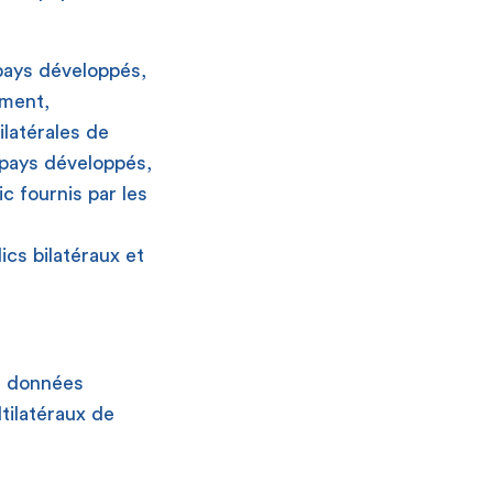
 pays développés,
ement,
ilatérales de
 pays développés,
c fournis par les
ics bilatéraux et
e données
ltilatéraux de