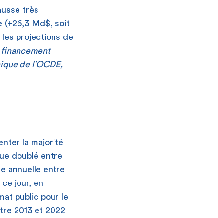
hausse très
e (+26,3 Md$, soit
 les projections de
u financement
nique
de l’OCDE,
enter la majorité
 que doublé entre
e annuelle entre
ce jour, en
mat public pour le
ntre 2013 et 2022