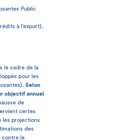
osantes Public
édits à l’export).
s le cadre de la
loppés pour les
osantes).
Selon
ur objectif annuel
hausse de
ervient certes
n les projections
timations des
 contre le