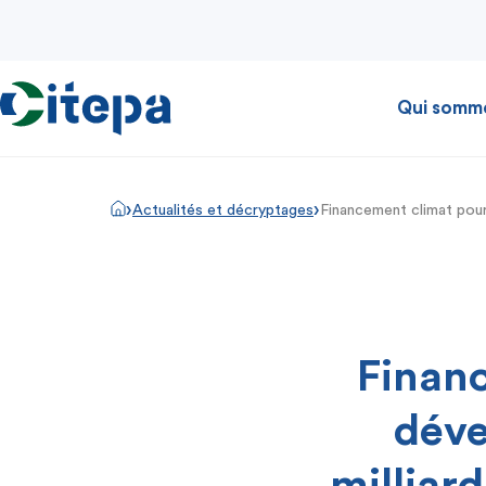
Qui somm
›
›
Actualités et décryptages
Financement climat pour 
Financ
déve