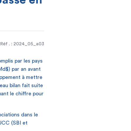
épassé en
Réf . : 2024_05_a03
mplis par les pays
(Md$) par an avant
loppement à mettre
au bilan fait suite
ant le chiffre pour
ociations dans le
UCC (SBI et