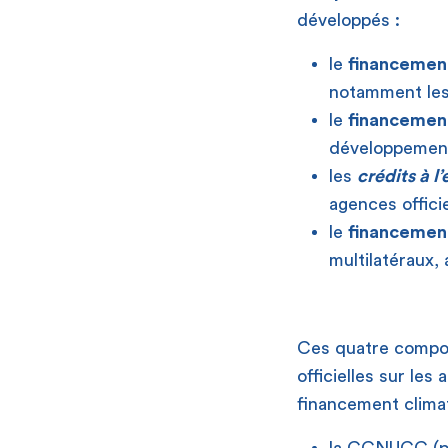
développés :
le
financement
notamment les 
le
financement
développement 
les
crédits à l
agences offici
le
financemen
multilatéraux,
Ces quatre compos
officielles sur les
financement climat