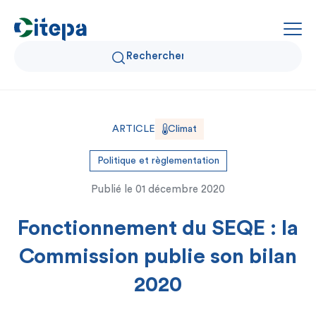
Qui sommes-nous ?
ARTICLE
Climat
Données Air et Climat
Politique et règlementation
Publié le
01 décembre 2020
Actualités et décryptages
Fonctionnement du SEQE : la
Expertise et solutions
Commission publie son bilan
2020