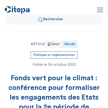
Qui sommes-nous ?
ARTICLE
Climat
Monde
Données Air et Climat
Politique et règlementation
Publié le
04 octobre 2023
Actualités et décryptages
Fonds vert pour le climat :
Expertise et solutions
conférence pour formaliser
les engagements des Etats
pour la 2e période de