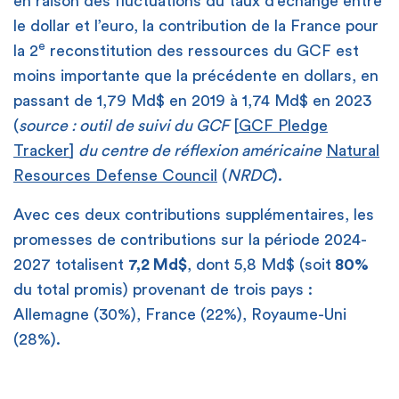
en raison des fluctuations du taux d’échange entre
le dollar et l’euro, la contribution de la France pour
e
la 2
reconstitution des ressources du GCF est
moins importante que la précédente en dollars, en
passant de 1,79 Md$ en 2019 à 1,74 Md$ en 2023
(
source : outil de suivi du GCF
[
GCF Pledge
Tracker
]
du centre de réflexion américaine
Natural
Resources Defense Council
(
NRDC
).
Avec ces deux contributions supplémentaires, les
promesses de contributions sur la période 2024-
2027 totalisent
7,2 Md$
, dont 5,8 Md$ (soit
80%
du total promis) provenant de trois pays :
Allemagne (30%), France (22%), Royaume-Uni
(28%).