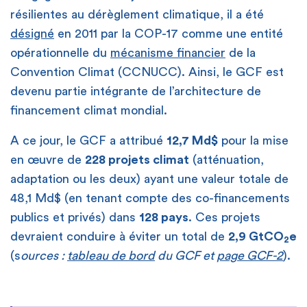
résilientes au dérèglement climatique, il a été
désigné
en 2011 par la COP-17 comme une entité
opérationnelle du
mécanisme financier
de la
Convention Climat (CCNUCC). Ainsi, le GCF est
devenu partie intégrante de l’architecture de
financement climat mondial.
A ce jour, le GCF a attribué
12,7 Md$
pour la mise
en œuvre de
228 projets climat
(atténuation,
adaptation ou les deux) ayant une valeur totale de
48,1 Md$ (en tenant compte des co-financements
publics et privés) dans
128 pays
. Ces projets
devraient conduire à éviter un total de
2,9 GtCO
e
2
(s
ources :
tableau de bord
du GCF et
page GCF-2
).