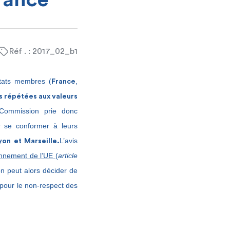
France
Réf . : 2017_02_b1
tats membres (
,
France
ns répétées aux valeurs
Commission prie donc
r se conformer à leurs
L’avis
yon et Marseille.
ionnement de l’UE
(
article
on peut alors décider de
 pour le non-respect des