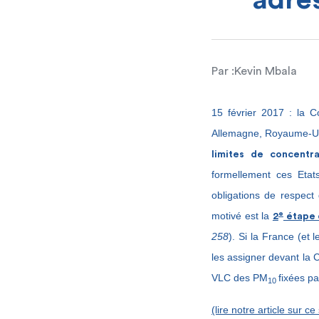
adres
Par :
Kevin Mbala
15 février 2017 : la
Allemagne, Royaume-Uni
limites de concentr
formellement ces Et
obligations de respec
e
motivé est la
2
étape d
258
). Si la France (et
les assigner devant la 
VLC des PM
fixées pa
10
(lire notre article sur ce