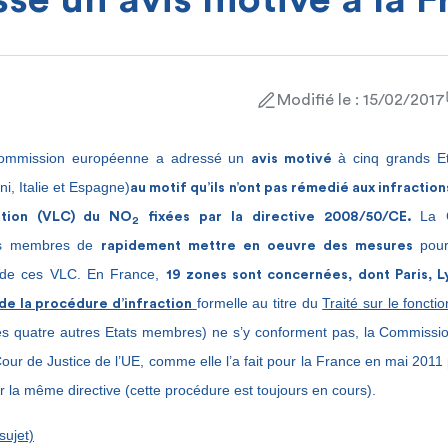
se un avis motivé à la 
Modifié le : 15/02/2017
 Commission européenne a adressé un
à cinq grands E
avis motivé
, Italie et Espagne)
au motif qu’ils n’ont pas rémedié aux infractio
La 
ation (VLC) du NO
fixées par la directive 2008/50/CE.
2
ats membres de
pou
rapidement mettre en oeuvre des mesures
t de ces VLC. En France,
19 zones sont concernées, dont Paris, L
formelle au titre du
Traité sur le fonct
e la procédure d’infraction
 les quatre autres Etats membres) ne s’y conforment pas, la Commissi
Cour de Justice de l’UE, comme elle l’a fait pour la France en mai 2011
r la même directive (cette procédure est toujours en cours).
 sujet)