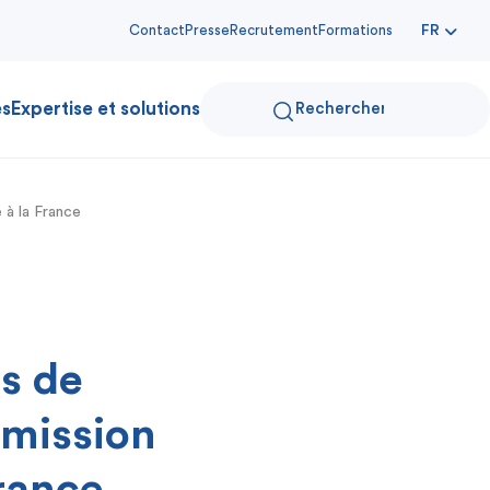
Contact
Presse
Recrutement
Formations
FR
es
Expertise et solutions
 à la France
es de
mission