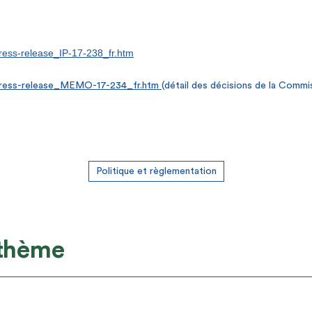
press-release_IP-17-238_fr.htm
d/press-release_MEMO-17-234_fr.htm
(détail des décisions de la Commi
Politique et règlementation
 thème