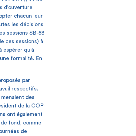
s d’ouverture
opter chacun leur
utes les décisions
es sessions SB-58
 de ces sessions) à
t à espérer qu’à
une formalité. En
proposés par
vail respectifs.
es menaient des
résident de la COP-
ons ont également
s de fond, comme
journées de