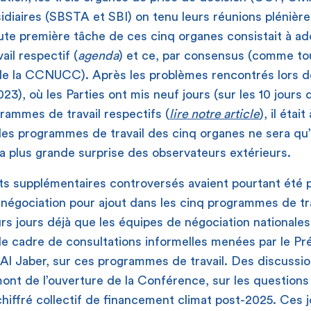
diaires (SBSTA et SBI) on tenu leurs réunions plénière
ute première tâche de ces cinq organes consistait à ad
il respectif (
agenda
) et ce, par consensus (comme to
de la CCNUCC). Après les problèmes rencontrés lors d
023), où les Parties ont mis neuf jours (sur les 10 jours
rammes de travail respectifs (
lire notre article
), il étai
des programmes de travail des cinq organes ne sera qu’
 à la plus grande surprise des observateurs extérieurs.
s supplémentaires controversés avaient pourtant été 
négociation pour ajout dans les cinq programmes de tra
eurs jours déjà que les équipes de négociation national
le cadre de consultations informelles menées par le P
Al Jaber, sur ces programmes de travail. Des discussi
ont de l’ouverture de la Conférence, sur les question
 chiffré collectif de financement climat post-2025. Ces 