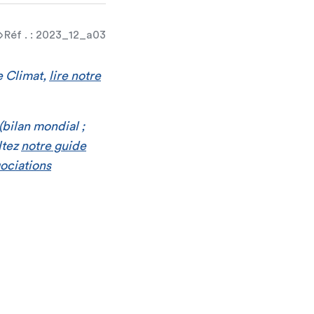
Réf . : 2023_12_a03
e Climat,
lire notre
(bilan mondial ;
ltez
notre guide
ociations