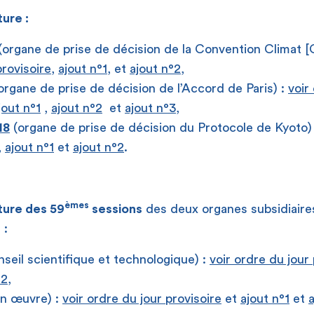
ure :
(organe de prise de décision de la Convention Climat
rovisoire,
ajout n°1
, et
ajout n°2,
organe de prise de décision de l’Accord de Paris) :
voir
jout n°1
,
ajout n°2
et
ajout n°3
,
18
(organe de prise de décision du Protocole de Kyoto)
,
ajout n°1
et
ajout n°2
.
èmes
ture des 59
sessions
des deux organes subsidiaires
 :
seil scientifique et technologique) :
voir ordre du jour 
°2
,
n œuvre) :
voir ordre du jour provisoire
et
ajout n°1
et