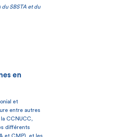
s du SBSTA et du
nes en
onial et
ture entre autres
de la CCNUCC,
es différents
A et CMP), et les