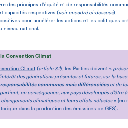
re des principes d’équité et de responsabilités comm
et capacités respectives (
voir encadré ci-dessous
),
 positives pour accélérer les actions et les politiques p
 niveau national.
 la Convention Climat
vention Climat
(
article 3.1
), les Parties doivent «
préser
’intérêt des générations présentes et futures, sur la bas
responsabilités communes mais différenciées
et de le
appartient, en conséquence, aux pays développés d’être à
es changements climatiques et leurs effets néfastes
» [en 
storique dans la production des émissions de GES].