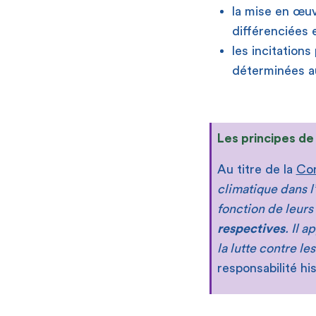
la mise en œuv
différenciées 
les incitations
déterminées au
Les principes de
Au titre de la
Con
climatique dans l
fonction de leurs
respectives
. Il 
la lutte contre l
responsabilité hi