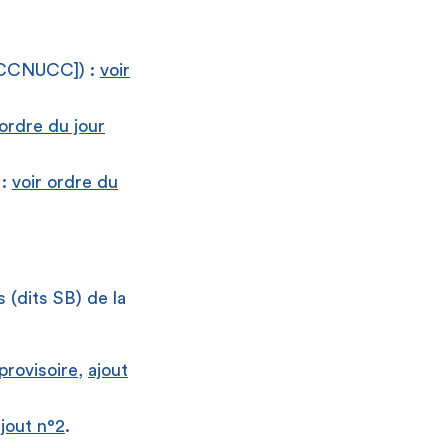
 [CCNUCC]) :
voir
 ordre du jour
 :
voir ordre du
 (dits SB) de la
provisoire,
ajout
ajout n°2
.