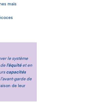
unes mais
récoces
ver le système
e de
l’équité
et en
urs
capacités
 l’avant-garde de
raison de leur