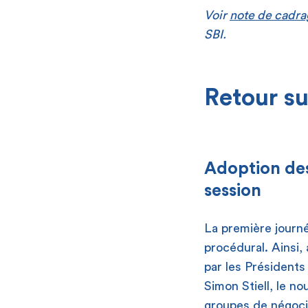
Voir
note de cadra
SBI.
Retour su
Adoption des
session
La première journé
procédural. Ainsi,
par les Président
Simon Stiell, le n
groupes de négoci