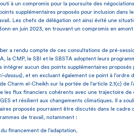
outi à un compromis pour la poursuite des négociations
 points supplémentaires proposés pour inclusion dans le
ail. Les chefs de délégation ont ainsi évité une situat
 Bonn en juin 2023, en trouvant un compromis en amont 
ber a rendu compte de ces consultations de pré-sessio
A, la CMP, le SBI et le SBSTA adoptent leurs program
 intégrer aucun des points supplémentaires proposés p
 ci-dessus
), et en excluant également ce point à l’ordre
 de Charm el-Cheikh sur la portée de l’article 2.1(c) de l
re les flux financiers cohérents avec une trajectoire d
 GES et résilient aux changements climatiques. Il a sou
ires proposés pourraient être discutés dans le cadre 
grammes de travail, notamment :
du financement de l’adaptation,