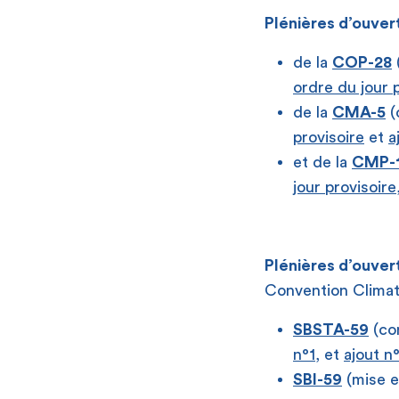
Plénières d’ouvert
de la
COP-28
ordre du jour p
de la
CMA-5
(
provisoire
et
a
et de la
CMP-
jour provisoire
Plénières d’ouver
Convention Climat
SBSTA-59
(con
n°1
, et
ajout n
SBI-59
(mise e