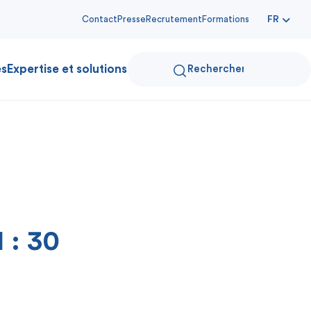
Contact
Presse
Recrutement
Formations
FR
es
Expertise et solutions
 : 30