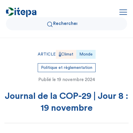
Qui sommes-nous ?
ARTICLE
Climat
Monde
Données Air et Climat
Politique et règlementation
Publié le
19 novembre 2024
Actualités et décryptages
Journal de la COP-29 | Jour 8 :
Expertise et solutions
19 novembre