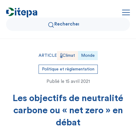
Qui sommes-nous ?
ARTICLE
Climat
Monde
Données Air et Climat
Politique et règlementation
Publié le
15 avril 2021
Actualités et décryptages
Les objectifs de neutralité
Expertise et solutions
carbone ou « net zero » en
débat