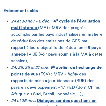
Evénements clés
e
24 et 30 nov + 2 déc.
:
4
cycle de l’évaluation
multilatérale
(MA) : MRV des progrès
accomplis par les pays industrialisés en matière
de réduction des émissions de GES par
rapport à leurs objectifs de réduction –
9 pays
annexe I + UE
(voir
pays soumis à la MA
à cette
session),
e
24, 25, 26 et 27 nov.:
9
atelier
de l’échange de
points de vue
(
FSV
) : MRV «
light
» des
rapports de mise à jour biennaux (BUR) des
pays en développement – 17 PED (dont Chine,
Afrique du Sud, Brésil, Indonésie,…),
24 et 26 nov.:
Dialogue sur des questions en