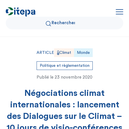
Qui sommes-nous ?
ARTICLE
Climat
Monde
Données Air et Climat
Politique et règlementation
Publié le
23 novembre 2020
Actualités et décryptages
Négociations climat
Expertise et solutions
internationales : lancement
des Dialogues sur le Climat –
10 jours de visio-conférences