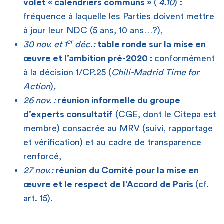
volet « calendriers communs »
(
4.10
) :
fréquence à laquelle les Parties doivent mettre
à jour leur NDC (5 ans, 10 ans…?),
er
30 nov. et 1
déc.:
table ronde sur la mise en
œuvre et l’ambition pré-2020
:
conformément
à la
décision 1/CP.25
(
Chili-Madrid Time for
Action
)
,
26 nov. :
r
éunion informelle du groupe
d’experts consultatif
(
CGE
, dont le Citepa est
membre) consacrée au MRV (suivi, rapportage
et vérification) et au cadre de transparence
renforcé,
27 nov.:
réunion du Comité pour la mise en
œuvre et le respect de l’Accord de Paris
(cf.
art. 15).