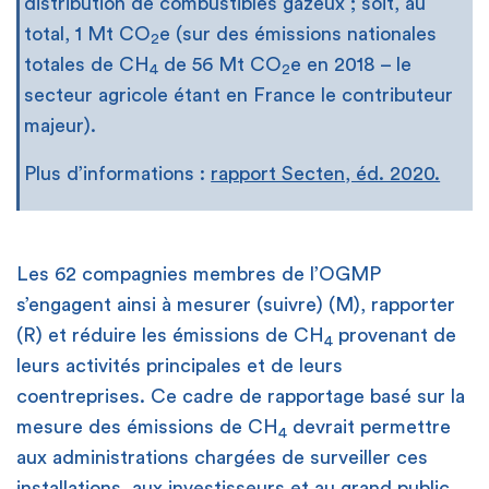
distribution de combustibles gazeux ; soit, au
total, 1 Mt CO
e (sur des émissions nationales
2
totales de CH
de 56 Mt CO
e en 2018 – le
4
2
secteur agricole étant en France le contributeur
majeur).
Plus d’informations :
rapport Secten, éd. 2020.
Les 62 compagnies membres de l’OGMP
s’engagent ainsi à mesurer (suivre) (M), rapporter
(R) et réduire les émissions de CH
provenant de
4
leurs activités principales et de leurs
coentreprises. Ce cadre de rapportage basé sur la
mesure des émissions de CH
devrait permettre
4
aux administrations chargées de surveiller ces
installations, aux investisseurs et au grand public