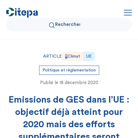
Qui sommes-nous ?
ARTICLE
Climat
UE
Données Air et Climat
Politique et règlementation
Publié le
18 décembre 2020
Actualités et décryptages
Emissions de GES dans l’UE :
Expertise et solutions
objectif déjà atteint pour
2020 mais des efforts
supplémentaires seront