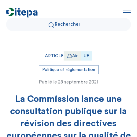
Qui sommes-nous ?
ARTICLE
Air
UE
Données Air et Climat
Politique et règlementation
Publié le
28 septembre 2021
Actualités et décryptages
La Commission lance une
Expertise et solutions
consultation publique sur la
révision des directives
européennes sur la qualité de