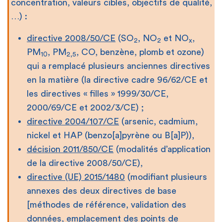
concentration, valeurs cibles, objectifs de qualité,
…) :
directive 2008/50/CE
(SO
, NO
et NO
,
2
2
x
PM
, PM
, CO, benzène, plomb et ozone)
10
2,5
qui a remplacé plusieurs anciennes directives
en la matière (la directive cadre 96/62/CE et
les directives « filles » 1999/30/CE,
2000/69/CE et 2002/3/CE) ;
directive 2004/107/CE
(arsenic, cadmium,
nickel et HAP (benzo[a]pyrène ou B[a]P)),
décision 2011/850/CE
(modalités d’application
de la directive 2008/50/CE),
directive (UE) 2015/1480
(modifiant plusieurs
annexes des deux directives de base
[méthodes de référence, validation des
données, emplacement des points de