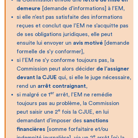
demeure
[demande d’informations] à l’EM,
si elle n’est pas satisfaite des informations
reçues et conclut que l’EM ne s’acquitte pas
de ses obligations juridiques, elle peut
ensuite lui envoyer un
avis motivé
[demande
formelle de s’y conformer],
si l’EM ne s’y conforme toujours pas, la
Commission peut alors décider
de l’assigner
devant la CJUE
qui, si elle le juge nécessaire,
rend un
arrêt
contraignant
,
er
si malgré ce 1
arrêt, l’EM ne remédie
toujours pas au problème, la Commission
e
peut saisir une 2
fois la CJUE, en lui
demandant d’imposer des
sanctions
financières
[somme forfaitaire et/ou
e
indemnité journalière], via un 2
arrêt [où la