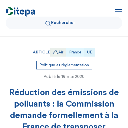
Qui sommes-nous ?
ARTICLE
Air
France
UE
Données Air et Climat
Politique et règlementation
Publié le
19 mai 2020
Actualités et décryptages
Réduction des émissions de
Expertise et solutions
polluants : la Commission
demande formellement à la
France de transposer