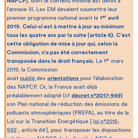
NAPCP)
, dont le contenu minimal est défini à
l’annexe III. Les EM devaient soumettre leur
er
premier programme national avant le
1
avril
2019
.
Celui-ci est à mettre à jour au minimum
tous les quatre ans par la suite (article 6).
C’est
cette obligation de mise à jour qui, selon la
Commission, n’a pas été correctement
er
transposée dans le droit français.
Le 1
mars
2019, la Commission
avait
publié
des
orientations
pour l’élaboration
des NAPCP. Or, la France avait déjà
préalablement adopté (cf
décret n°2017-949)
son Plan national de réduction des émissions de
polluants atmosphériques (PREPA), au titre de la
Loi sur la Transition Energétique [
loi n°2015-
992
,
article 64
], pour transposer les dispositions