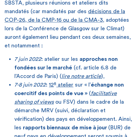
SBSTA, plusieurs réunions et ateliers dits
mandatés (car mandatés par des
décisions de la
COP-26, de la CMP-16 ou de la CMA-3
, adoptées
lors de la Conférence de Glasgow sur le Climat)
auront également lieu pendant ces deux semaines,
et notamment :
7 juin 2022
: atelier sur les
approches non
fondées sur le marché
(cf. article 6.8 de
l’Accord de Paris) (
lire notre article
),
e
7-8 juin 2022
:
12
atelier
sur « l’
échange non
coercitif des points de vue »
(
facilitative
sharing of views
ou FSV) dans le cadre de la
démarche MRV (suivi, déclaration et
vérification) des pays en développement. Ainsi,
les
rapports biennaux
de mise à jour
(BUR) de
neuf pays en développement seront soumis à