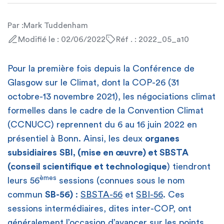
Par :
Mark Tuddenham
Modifié le : 02/06/2022
Réf . : 2022_05_a10
Pour la première fois depuis la Conférence de
Glasgow sur le Climat, dont la COP-26 (31
octobre-13 novembre 2021), les négociations climat
formelles dans le cadre de la Convention Climat
(CCNUCC) reprennent du 6 au 16 juin 2022 en
présentiel à Bonn. Ainsi, les deux
organes
subsidiaires
SBI, (mise en œuvre) et SBSTA
(conseil scientifique et technologique
) tiendront
èmes
leurs 56
sessions (connues sous le nom
commun
SB-56)
:
SBSTA-56
et
SBI-56
. Ces
sessions intermédiaires, dites inter-COP, ont
généralement l’occasion d’avancer sur les points