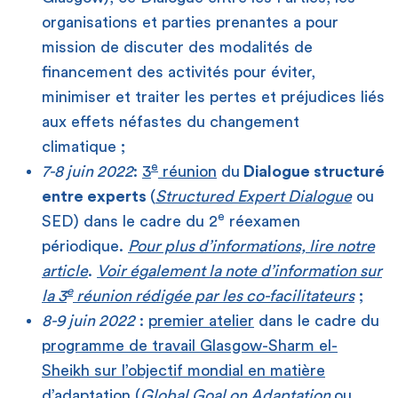
organisations et parties prenantes a pour
mission de discuter des modalités de
financement des activités pour éviter,
minimiser et traiter les pertes et préjudices liés
aux effets néfastes du changement
climatique ;
e
7-8 juin 2022
:
3
réunion
du
Dialogue structuré
entre experts
(
Structured Expert Dialogue
ou
e
SED) dans le cadre du 2
réexamen
périodique.
Pour plus d’informations, lire notre
article
.
Voir également la note d’information sur
e
la 3
réunion rédigée par les co-facilitateurs
;
8-9 juin 2022
:
premier atelier
dans le cadre du
programme de travail Glasgow-Sharm el-
Sheikh sur l’objectif mondial en matière
d’adaptation
(
Global Goal on Adaptation
ou