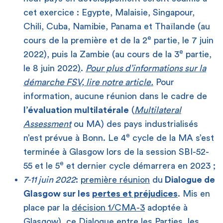
cet exercice : Egypte, Malaisie, Singapour,
Chili, Cuba, Namibie, Panama et Thaïlande (au
e
cours de la première et de la 2
partie, le 7 juin
e
2022), puis la Zambie (au cours de la 3
partie,
le 8 juin 2022
)
.
Pour plus d’informations sur la
démarche FSV, lire notre article.
Pour
information, aucune réunion dans le cadre de
l’évaluation multilatérale
(
Multilateral
Assessment
ou MA) des pays industrialisés
e
n’est prévue à Bonn. Le 4
cycle de la MA s’est
terminée à Glasgow lors de la session SBI-52-
e
55 et le 5
et dernier cycle démarrera en 2023 ;
7-11 juin 2022
:
première réunion
du
Dialogue de
Glasgow sur les
pertes et préjudices
. Mis en
place par la
décision 1/CMA-3
adoptée à
Glasgow), ce Dialogue entre les Parties, les