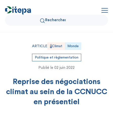
Qui sommes-nous ?
ARTICLE
Climat
Monde
Données Air et Climat
Politique et règlementation
Publié le
02 juin 2022
Actualités et décryptages
Reprise des négociations
Expertise et solutions
climat au sein de la CCNUCC
en présentiel