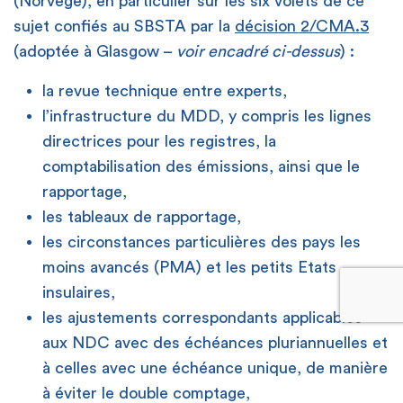
(Norvège), en particulier sur les six volets de ce
durable ou MDD
sujet confiés au SBSTA par la
décision 2/CMA.3
(adoptée à Glasgow –
voir encadré ci-dessus
) :
6.8
approches non fondées sur le marché
la revue technique entre experts,
l’infrastructure du MDD, y compris les lignes
directrices pour les registres, la
comptabilisation des émissions, ainsi que le
rapportage,
les tableaux de rapportage,
les circonstances particulières des pays les
moins avancés (PMA) et les petits Etats
insulaires,
les ajustements correspondants applicables
lire notre article
aux NDC avec des échéances pluriannuelles et
à celles avec une échéance unique, de manière
Contact
Presse
Recrutement
Formations
FR
à éviter le double comptage,