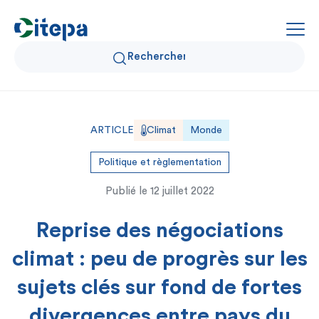
Qui sommes-nous ?
ARTICLE
Climat
Monde
Données Air et Climat
Politique et règlementation
Publié le
12 juillet 2022
Actualités et décryptages
Reprise des négociations
Expertise et solutions
climat : peu de progrès sur les
sujets clés sur fond de fortes
divergences entre pays du