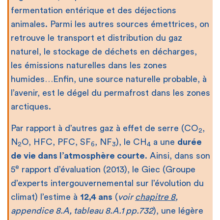
fermentation entérique et des déjections
animales. Parmi les autres sources émettrices, on
retrouve le transport et distribution du gaz
naturel, le stockage de déchets en décharges,
les émissions naturelles dans les zones
humides…Enfin, une source naturelle probable, à
l’avenir, est le dégel du permafrost dans les zones
arctiques.
Par rapport à d’autres gaz à effet de serre (CO
,
2
N
O, HFC, PFC, SF
, NF
), le CH
a une
durée
2
6
3
4
de vie dans l’atmosphère courte
. Ainsi, dans son
e
5
rapport d’évaluation (2013), le Giec (Groupe
d’experts intergouvernemental sur l’évolution du
climat) l’estime à
12,4 ans
(
voir
chapitre 8
,
appendice 8.A, tableau 8.A.1 pp.732
), une légère