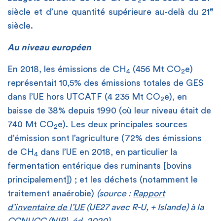
2
e
siècle et d’une quantité supérieure au-delà du 21
siècle.
Au niveau européen
En 2018, les émissions de CH
(456 Mt CO
e)
4
2
représentait 10,5% des émissions totales de GES
dans l’UE hors UTCATF (4 235 Mt CO
e), en
2
baisse de 38% depuis 1990 (où leur niveau était de
740 Mt CO
e). Les deux principales sources
2
d’émission sont l’agriculture (72% des émissions
de CH
dans l’UE en 2018, en particulier la
4
fermentation entérique des ruminants [bovins
principalement]) ; et les déchets (notamment le
traitement anaérobie)
(source :
Rapport
d’inventaire de l’UE
(UE27 avec R-U, + Islande) à la
CCNUCC (NIR), éd. 2020).