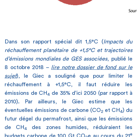
Dans son rapport spécial dit 1,5°C (
Impacts du
réchauffement planétaire de +1,5°C et trajectoires
d’émissions mondiales de GES associées
, publié le
8 octobre 2018 –
lire notre dossier de fond sur le
sujet
), le Giec a souligné que pour limiter le
réchauffement à +1,5°C, il faut réduire les
émissions de CH
de 35% d’ici 2050 (par rapport à
4
2010). Par ailleurs, le Giec estime que les
éventuelles émissions de carbone (CO
et CH
) du
2
4
futur dégel du permafrost, ainsi que les émissions
de CH
des zones humides, réduiraient les
4
e
budgets carbone de 100 Gt CO
e au cours du 21