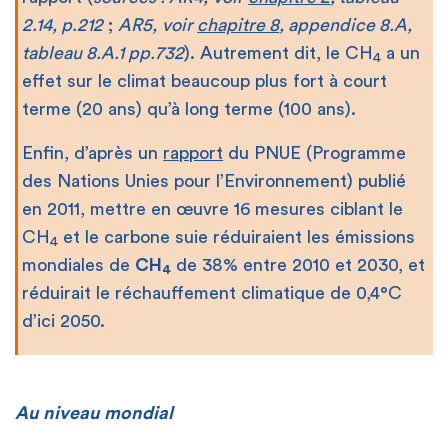
2.14, p.212
;
AR5,
voir
chapitre 8
, appendice 8.A,
tableau 8.A.1 pp.732
). Autrement dit, le CH
a un
4
effet sur le climat beaucoup plus fort à court
terme (20 ans) qu’à long terme (100 ans).
Enfin, d’après un
rapport
du PNUE (Programme
des Nations Unies pour l’Environnement) publié
en 2011, mettre en œuvre 16 mesures ciblant le
CH
et le carbone suie réduiraient les émissions
4
mondiales de
CH
de 38% entre 2010 et 2030, et
4
réduirait le réchauffement climatique de 0,4°C
d’ici 2050.
Au niveau mondial