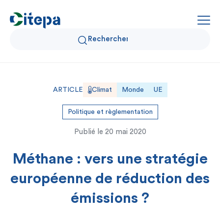
Qui sommes-nous ?
ARTICLE
Climat
Monde
UE
Données Air et Climat
Politique et règlementation
Publié le
20 mai 2020
Actualités et décryptages
Méthane : vers une stratégie
Expertise et solutions
européenne de réduction des
émissions ?