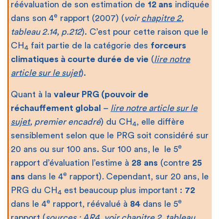
réévaluation de son estimation de
12 ans
indiquée
e
dans son 4
rapport (2007) (
voir
chapitre 2
,
tableau 2.14, p.212
). C’est pour cette raison que le
CH
fait partie de la catégorie des
forceurs
4
climatiques à courte durée de vie
(
lire notre
article sur le sujet
).
Quant à la
valeur PRG (pouvoir de
réchauffement global
–
lire notre article sur le
sujet
, premier encadré
) du CH
, elle diffère
4
sensiblement selon que le PRG soit considéré sur
e
20 ans ou sur 100 ans. Sur 100 ans, le le 5
rapport d’évaluation l’estime à
28
ans
(contre
25
e
ans
dans le 4
rapport)
.
Cependant, sur 20 ans, le
PRG du CH
est beaucoup plus important :
72
4
e
e
dans le 4
rapport, réévalué à
84
dans le 5
rapport (
sources : AR4,
voir
chapitre 2
, tableau